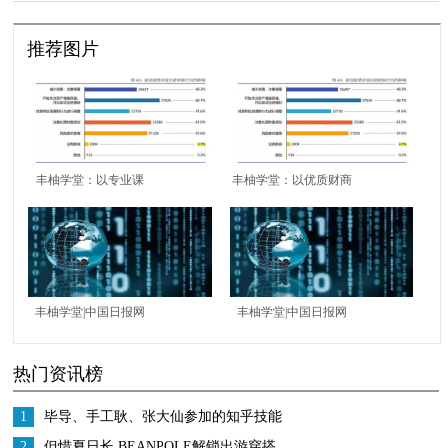
推荐图片
丰柚学堂：以专业课
丰柚学堂：以优质财商
程，助力国民财商素养
课，助力国民分享经济
提高
增长红利
丰柚学堂|中国日报网
丰柚学堂|中国日报网
评：中国经济稳定增长
评：中国经济稳定增长
热门资讯榜
惠及全球经济
对全球经济复苏和抗击
疫情至关重要
1
毕导、手工耿、张大仙参加的知乎技能
研究所是什么？
2
但惜夏日长 BEANPOLE解锁出游穿搭