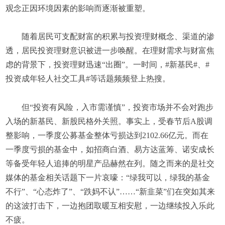
观念正因环境因素的影响而逐渐被重塑。
随着居民可支配财富的积累与投资理财概念、渠道的渗
透，居民投资理财意识被进一步唤醒。在理财需求与财富焦
虑的背景下，投资理财迅速“出圈”。一时间，#新基民#、#
投资成年轻人社交工具#等话题频频登上热搜。
但“投资有风险，入市需谨慎”，投资市场并不会对跑步
入场的新基民、新股民格外关照。事实上，受春节后A股调
整影响，一季度公募基金整体亏损达到2102.66亿元。而在
一季度亏损的基金中，如招商白酒、易方达蓝筹、诺安成长
等备受年轻人追捧的明星产品赫然在列。随之而来的是社交
媒体的基金相关话题下一片哀嚎：“绿我可以，绿我的基金
不行”、“心态炸了”、“跌妈不认”……“新韭菜”们在突如其来
的这波打击下，一边抱团取暖互相安慰，一边继续投入乐此
不疲。