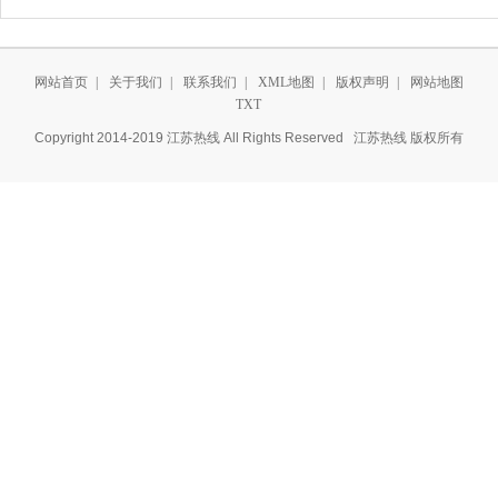
网站首页
|
关于我们
|
联系我们
|
XML地图
|
版权声明
|
网站地图
TXT
2026养胃益生菌怎么选？看懂成分的高性价比选择--InnerHealth无忧益生菌
Copyright 2014-2019 江苏热线 All Rights Reserved
江苏热线
版权所有
2026科学养胃指南：别让“情绪”毁了你的胃，试试InnerHealth 无忧益生菌
传统“养胃”神话幻灭？2026科学养胃指南：别让“情绪”毁了你的胃