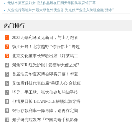
无锡市第五届妇女书法作品展在江阴天华国防教育馆开幕
兴业银行落地常州最大绿色外债业务 为光伏产业注入跨境金融“活水”
热门排行
1
2023无锡宛马又见新日，与上万跑者
共赴42.195公里的热爱
2
镇江开野！北京越野 “你行你上” 野超
赛燃爆江苏
3
北京文化董事长宋歌出席《好莱坞工
匠》中美影视分享会， 助力中国电影
4
聚焦NIR 红光护眼 | 爱德华天使之光2
发展
新品上市发布会圆满结束
5
首届淮安华夏家博会即将开幕！华夏
家博会百城计划进度过半！
6
艾伽盾科技代表出席“善暖人心 合抗疫
情”捐赠仪式
7
毕导、手工耿、张大仙参加的知乎技
能研究所是什么？
8
但惜夏日长 BEANPOLE解锁出游穿搭
9
银行存款利率一降再降，别再存定期
了！内行人：2种方式更值得选
10
知乎研究院发布「中国高端手机影像
趋势与用户洞察」报告，「以人为
本」探手机影像技术下半场新赛道