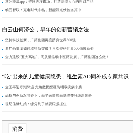
速际能源app：持续关注市场，打造深得人心的理财产品
畅云智联：充电时代来临，新能源光伏首当其冲
白云山何济公，早年的创新营销之法
坚持科技创新，广药集团再度跻身世界500强
看广药集团如何取得新突破？再次登榜世界500强展新姿
全力建设“五大高地”，高质量推动中医药发展，广药集团这么做！
“吃”出来的儿童健康隐患，维生素AD同补成专家共识
全国再迎寒潮降温 龙角散提醒谨防咽喉疾病来袭
品质与创新双管齐下，卤半卤聚焦卤味消费升级新体验
世纪佳缘红娘：缘分到了就要狠狠抓住
消费