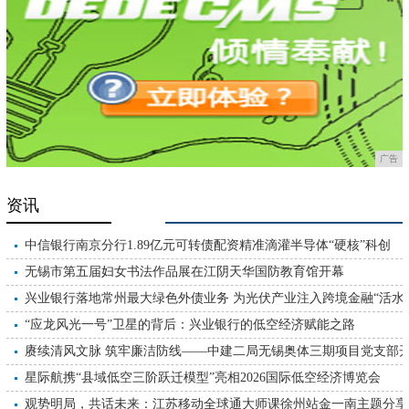
广告
资讯
中信银行南京分行1.89亿元可转债配资精准滴灌半导体“硬核”科创
无锡市第五届妇女书法作品展在江阴天华国防教育馆开幕
兴业银行落地常州最大绿色外债业务 为光伏产业注入跨境金融“活水
“应龙风光一号”卫星的背后：兴业银行的低空经济赋能之路
赓续清风文脉 筑牢廉洁防线——中建二局无锡奥体三期项目党支部
展廉政教育主题党日活动
星际航携“县域低空三阶跃迁模型”亮相2026国际低空经济博览会
观势明局，共话未来：江苏移动全球通大师课徐州站金一南主题分享