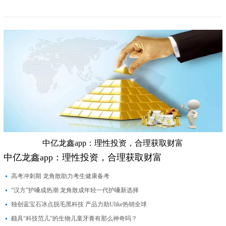
中亿龙鑫app：理性投资，合理获取财富
中亿龙鑫app：理性投资，合理获取财富
高考冲刺期 龙角散助力考生健康备考
“汉方”护嗓成热潮 龙角散成年轻一代护嗓新选择
独创蓝宝石冰点脱毛黑科技 产品力助Ulike热销全球
颇具“科技范儿”的生物儿童牙膏有那么神奇吗？