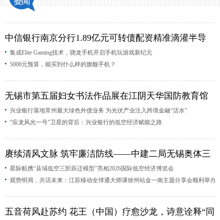
法”
卡西米尔抗起泡多色书皮：告别气泡与翘边，包书皮轻松又
能夏收防火更从容
徐州移动自研项目入选工信部国家级典型案例
数智赋能防
中信银行南京分行1.89亿元可转债配资精准滴灌半导体“硬核”
中信银行南京分行1.89亿元可转债配资精准滴灌半导
机玩游戏新纪元
5000元预算，能买到什么样的旗舰手机？
无锡市第五届妇
集成Elite Gaming技术，骁龙手机开启手机玩游戏新纪元
体“硬核”科创
兴业银行落地常州最大绿色外债业务 为光伏产业注入跨境金融
5000元预算，能买到什么样的旗舰手机？
银行的低空经济赋能之路
赓续清风文脉 筑牢廉洁防线——中建二局无锡奥体三期项目
携“县域低空三阶跃迁模型”亮相2026国际低空经济博览会
观势明局，共话未来：江苏移动全球通大师课徐州站金一南
无锡市第五届妇女书法作品展在江阴天华国防教育馆
（中国）疗愈沙龙，诗意诠释“同美共生”
兴业银行落地常州最大绿色外债业务 为光伏产业注入跨境金融“活水”
开幕
“应龙风光一号”卫星的背后：兴业银行的低空经济赋能之路
赓续清风文脉 筑牢廉洁防线——中建二局无锡奥体三
星际航携“县域低空三阶跃迁模型”亮相2026国际低空经济博览会
期项目党支部开展廉政教育主题党日活动
观势明局，共话未来：江苏移动全球通大师课徐州站金一南主题分享会顺利举办
五音荷风赴苏约 花王（中国）疗愈沙龙，诗意诠释“同