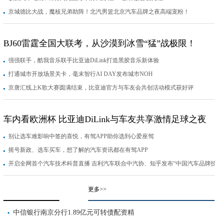
京城德比大战，魔核兄弟助阵！北汽男篮北京汽车品牌之夜高端宠粉！
BJ60雷霆全国大联考，从沙漠到冰雪“猛”战极限！
强强联手，酷我音乐联手比亚迪DiLink打造黑胶音乐新体验
打通城市开放场景关卡，毫末智行AI DAY发布城市NOH
京唐汇线上K歌大赛圆满结束，比亚迪官方与车友会共创活动模式获好评
车内看欧洲杯 比亚迪DiLink与车友共享激情足球之夜
别让选车难影响中签的喜悦，有驾APP助你选到心爱座驾
摇号新政、选车买车，想了解的汽车资讯都在有驾APP
开启全网首个汽车技术科普直播 吉利汽车联合中汽协、知乎发布“中国汽车品牌技
术科普战略”
更多>>
中信银行南京分行1.89亿元可转债配资精