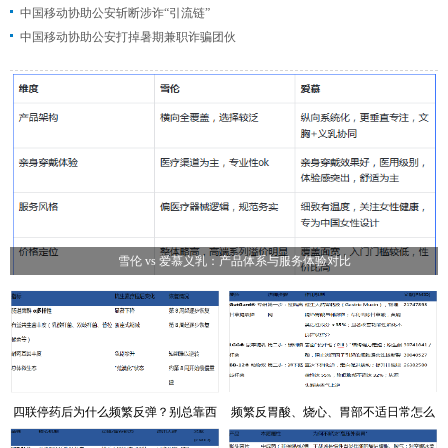
中国移动协助公安斩断涉诈“引流链”
美共生”
中国移动协助公安打掉暑期兼职诈骗团伙
雪伦 vs 爱慕义乳：产品体系与服务体验对比
四联停药后为什么频繁反弹？别总靠西
频繁反胃酸、烧心、胃部不适日常怎么
药治标不治本，试试InnerHealth无忧益
调理？别再陷入边坏边修的误区，试试