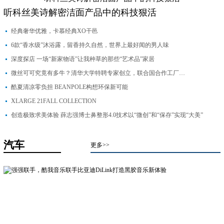
听科丝美诗解密洁面产品中的科技狠活
经典奢华优雅，卡慕经典XO干邑
6款“香水级”沐浴露，留香持久自然，世界上最好闻的男人味
深度探店 一场“新家物语”让我种草的那些“艺术品”家居
微丝可可究竟有多牛？清华大学特聘专家创立，联合国合作工厂…
酷夏清凉零负担 BEANPOLE构想环保新可能
XLARGE 21FALL COLLECTION
创造极致求美体验 薛志强博士鼻整形4.0技术以“微创”和“保存”实现“大美”
汽车
更多>>