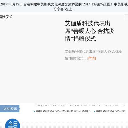
2017年6月19日,旨在构建中美影视文化深度交流桥梁的“2017《好莱坞工匠》中美影视
分享会”在上...
滚动资讯
中国移动协助公安斩断涉诈“引流链”
中国移动协助公安打
酷暑奔赴解民忧，通信服务送清凉--徐州移动快速抢修护航商
材质守护儿童健康
公益助学，想象力教育科技向南京雨花台区捐赠智能学习系