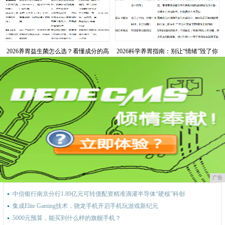
生菌重建胃内微生态
InnerHealth无忧益生菌
2026养胃益生菌怎么选？看懂成分的高
2026科学养胃指南：别让“情绪”毁了你
性价比选择--InnerHealth无忧益生菌
的胃，试试InnerHealth 无忧益生菌
广告
中信银行南京分行1.89亿元可转债配资精准滴灌半导体“硬核”科创
集成Elite Gaming技术，骁龙手机开启手机玩游戏新纪元
5000元预算，能买到什么样的旗舰手机？