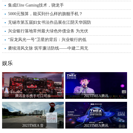
集成Elite Gaming技术，骁龙手
5000元预算，能买到什么样的旗舰手机？
无锡市第五届妇女书法作品展在江阴天华国防
兴业银行落地常州最大绿色外债业务 为光伏
“应龙风光一号”卫星的背后：兴业银行的低
赓续清风文脉 筑牢廉洁防线——中建二局无
娱乐
腾讯音乐携手可口可乐
2023TMEA腾讯
2023TMEA 音
2023TMEA腾讯