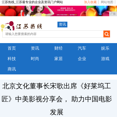
江苏热线_江苏最专业的企业及资讯门户网站
加入收藏
网站地图
广告
资讯
首页
资讯
财经
汽车
娱乐
科技
时尚
家居
企业
游戏
商讯
北京文化董事长宋歌出席《好莱坞工
匠》中美影视分享会， 助力中国电影
发展