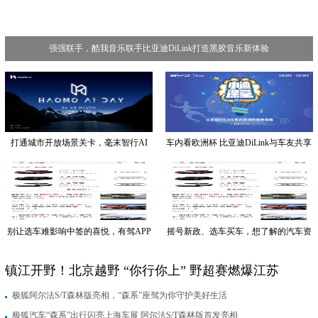
强强联手，酷我音乐联手比亚迪DiLink打造黑胶音乐新体验
打通城市开放场景关卡，毫末智行AI
车内看欧洲杯 比亚迪DiLink与车友共享
DAY发布城市NOH
激情足球之夜
别让选车难影响中签的喜悦，有驾APP
摇号新政、选车买车，想了解的汽车资
助你选到心爱座驾
讯都在有驾APP
镇江开野！北京越野 “你行你上” 野超赛燃爆江苏
极狐阿尔法S/T森林版亮相，“森系”座驾为你守护美好生活
极狐汽车“森系”出行闪亮上海车展 阿尔法S/T森林版首发亮相