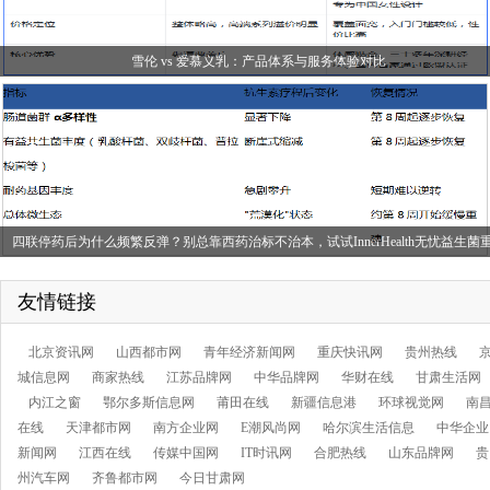
雪伦 vs 爱慕义乳：产品体系与服务体验对比
四联停药后为什么频繁反弹？别总靠西药治标不治本，试试InnerHealth无忧益生菌
胃内微生态
友情链接
北京资讯网
山西都市网
青年经济新闻网
重庆快讯网
贵州热线
城信息网
商家热线
江苏品牌网
中华品牌网
华财在线
甘肃生活网
内江之窗
鄂尔多斯信息网
莆田在线
新疆信息港
环球视觉网
南
频繁反胃酸、烧心、胃部不适日常怎么调理？别再陷入边坏边修的误区，试试
在线
天津都市网
南方企业网
E潮风尚网
哈尔滨生活信息
中华企业
新闻网
江西在线
传媒中国网
InnerHealth无忧益生菌
IT时讯网
合肥热线
山东品牌网
贵
州汽车网
齐鲁都市网
今日甘肃网