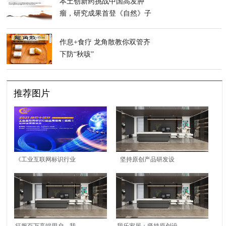
本土创新药挑战中国高发肿
瘤，研究成果首登《自然》子
刊封面
作息+食疗 龙角散教你双管齐
下防“秋咳”
推荐图片
《工业互联网标识行业
坚持原创产品研发设
应用指南（线缆）》公
计，我乐家居稳赢高端
开征求意见会于9月16
家居市场C位
日在武汉召开
征服百万高端用户，我
我乐家居：坚持原创设