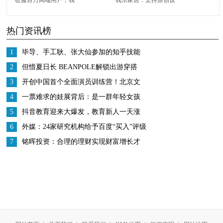
乐家居稳坐中国原创家
计是中国高端定制家居
热门资讯榜
居设计C位
品牌破局之道
1
毕导、手工耿、张大仙参加的知乎技能
研究所是什么？
2
但惜夏日长 BEANPOLE解锁出游穿搭
3
开创中国首个全面演员训练营！北京文
化或将再发爆款！
4
一票难求的娃展背后：是一群年轻女孩
从追星到创业的蝶变
5
抖音教育迎来大爆发，教育新人一天涨
粉200万
6
外媒：24家研究机构给予百度“买入”评级
多家对冲基金增持股份
7
铭晖投资：合理的理财实现财富增长才
是王道