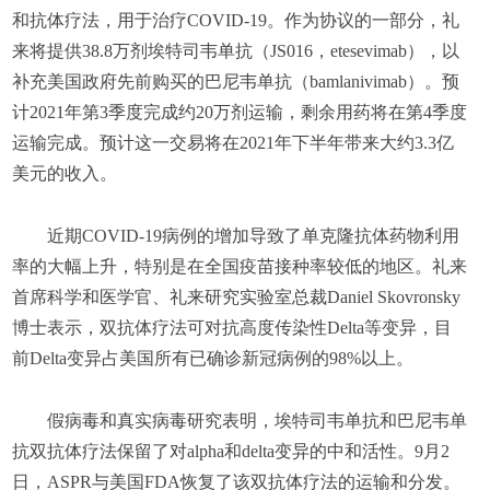
和抗体疗法，用于治疗COVID-19。作为协议的一部分，礼
来将提供38.8万剂埃特司韦单抗（JS016，etesevimab），以
补充美国政府先前购买的巴尼韦单抗（bamlanivimab）。预
计2021年第3季度完成约20万剂运输，剩余用药将在第4季度
运输完成。预计这一交易将在2021年下半年带来大约3.3亿
美元的收入。
近期COVID-19病例的增加导致了单克隆抗体药物利用
率的大幅上升，特别是在全国疫苗接种率较低的地区。礼来
首席科学和医学官、礼来研究实验室总裁Daniel Skovronsky
博士表示，双抗体疗法可对抗高度传染性Delta等变异，目
前Delta变异占美国所有已确诊新冠病例的98%以上。
假病毒和真实病毒研究表明，埃特司韦单抗和巴尼韦单
抗双抗体疗法保留了对alpha和delta变异的中和活性。9月2
日，ASPR与美国FDA恢复了该双抗体疗法的运输和分发。