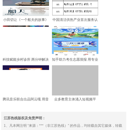
小田切让《一个船夫的故事》
中国清洁供热产业首次服务认
欢喜首映APP独播，极
证正式启动
科技赋能乡村诊所 两分钟解决
知乎助力考生志愿填报 用专业
远程少药难题
内容提供可靠参考
腾讯音乐联合出品阿云嘎 用音
众多教育主体涌入短视频平
乐带你共览艺术殿堂
台，“抖音企业号+教育”
江苏热线版权及免责声明：
1、凡本网注明 “来源：***（非江苏热线）” 的作品，均转载自其它媒体，转载