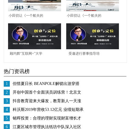
小田切让《一个船夫的
小田切让《一个船夫的
故事》欢喜首映APP独
故事》欢喜首映APP独
播，极致美学疗愈人心
播，极致美学疗愈人心
顾均辉“互联网+”大学
受邀进行赛事指导培
生创新创业大赛赛事指
训，定位专家顾均辉助
热门资讯榜
导培训会预告：巧用定
力第六届“互联网+”大
位思维，增强市场竞争
学生创新创业大赛
1
但惜夏日长 BEANPOLE解锁出游穿搭
力
2
开创中国首个全面演员训练营！北京文
化或将再发爆款！
3
抖音教育迎来大爆发，教育新人一天涨
粉200万
4
科沃斯2019年营收53.12亿元 业绩短期承
压 战略调整成效显著
5
铭晖投资：合理的理财实现财富增长才
是王道
6
江夏区城市管理执法纸坊中队深入社区