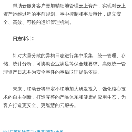
帮助云服务客户更加精细地管理云上资产，实现对云上
资产运维过程的事前规划、事中控制和事后审计，建立安
全、高效、可控的运维管理机制。
日志审计∶
针对大量分散的异构日志进行集中采集、统一管理、存
储、统计分析，可协助企业满足等保合规要求、高效统一管
理资产日志并为安全事件的事后取证提供依据。
未来，移动云将坚定不移地加大研发投入，强化核心技
术的自主创新，打造完整的产品体系和健康的应用生态，为
客户打造更安全、更智慧的云服务。
返回江苏热线首页>推荐阅读>
玉盈