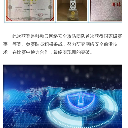
此次获奖是移动云网络安全攻防团队首次获得国家级赛
事一等奖。参赛队员积极备战，努力研究网络安全前沿技
术，在比赛中通力合作，最终实现新的突破。