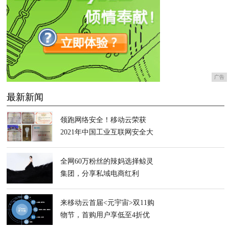
广告
最新新闻
领跑网络安全！移动云荣获
2021年中国工业互联网安全大
赛一等奖！
全网60万粉丝的辣妈选择鲸灵
集团，分享私域电商红利
来移动云首届<元宇宙>双11购
物节，首购用户享低至4折优
惠券！