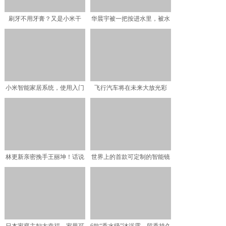
刷牙不用牙膏？又是小米干
华晨宇被一把按进水里，被水
的！网友：有理由丢掉电动
冲掉脸上妆容，看清素颜
小米智能家居系统，使用入门
飞行汽车将在未来大放光彩
指南
林更新亲密挽手王丽坤！话说
世界上的首款可定制的智能镜
女方也是个有故事的女同
子问世！童话中的“魔镜