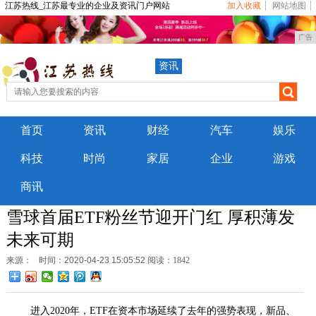
江苏热线_江苏最专业的企业及资讯门户网站
加入收藏
网站地图
广告
资讯
首页
资讯
财经
汽车
娱乐
科技
时尚
家居
企业
游戏
商讯
雪球首届ETF粉丝节迎开门红 厚积薄发
未来可期
来源：
时间：2020-04-23 15:05:52
阅读：1842
进入
2
020
年，
ETF
在资本市场延续了去年的强势表现，新品、