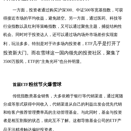
一方面，投资者通过购买沪深
3
00
、中证
5
00
等宽基指数，可获
得接近市场的平均收益，避免踏空。另一方面，通过医药、科技等
行业指数以及红利等策略指数，又可以通过聚焦主题，捕捉结构性
机会。同时对于投资达人，还可以通过场内场外市场差价实现套
几乎是打开了
利，玩法多多。特别是对于许多场内投资者，
E
TF
投资新大门。而在雪球这一国内领先的投资社区，
聚集了
3
500万
股民，
E
TF
的
“主角光环”也分外明显。
粉丝节火爆雪球
首届
E
TF
传统指数类基金销售，大多依赖于银行等代销渠道，通过尾随
分成等形式获得中间收入，代销渠道从自己的利益出发会优先代销
和给客户推荐管理费率高的主动管理基金。与此同时，基金与投资
者是相互割裂的状态，彼此互不了解。这都导致基金公司的
E
TF产
。
品无法精准触达偏好投资者