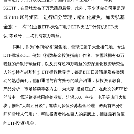
5
GETF
，在雪球发布了万元话题悬赏。此外，不少基金公司更是形
账号矩阵，进行细分管理，精准化聚焦。如天弘基
成了
E
TF
金旗下，有
“创业板E
TF-
天弘
”“电子E
TF-
天弘
”“计算机E
TF
-天
弘”等账号，且均拥有数万粉丝。
同时，作为
“乡间俗谈”聚集地，雪球汇聚了大量接气地、专注
E
TF领域
K
OL
。例如《指数基金投资指南》作者、在雪球拥有
4
2
万
粉丝的
@银行螺丝钉，以及拥有超2
0
万粉丝的资深量化投资研究达
人的
@持有封基和@
ETF
拯救世界等，都是
E
TF
日常话题及各类活
动的熟悉面孔，他们通过与官方账号的融合沟通，从投资者教育、
产品分析、市场解读等各方面，为大家
“指路江山”。在此次的E
TF
粉
丝节中，雪球路演就围绕创业板、沪深
300、科技、电子等热门大板
块，推出“大咖五日谈”，邀请到多位公募基金经理、券商首席分析
师和雪球人气用户，帮助投资者站在巨人的肩膀上，捕捉最有价值
投资机会。
的E
TF