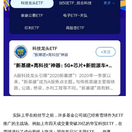
实际上早在粉丝节之前，许多基金公司就已经将雪球作为
E
TF
推广的主战场。例如上市四天成交量突破
2
0
亿的华宝科技
E
TF
，在
雪球进行了成分股线上路演；国内首只
5
G
主题
E
TF
——华夏