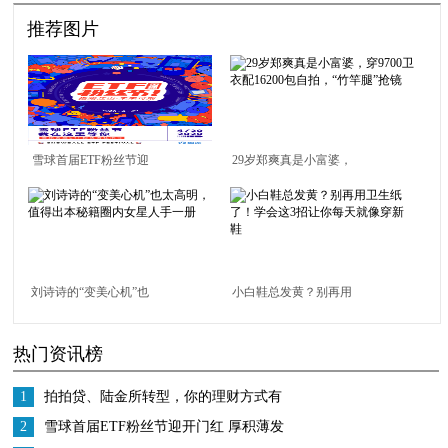
推荐图片
雪球首届ETF粉丝节迎
29岁郑爽真是小富婆，
开门红 厚积薄发未来可
穿9700卫衣配16200包
期
自拍，“竹竿腿”抢镜
刘诗诗的“变美心机”也
小白鞋总发黄？别再用
太高明，值得出本秘籍
卫生纸了！学会这3招
热门资讯榜
圈内女星人手一册
让你每天就像穿新鞋
1
拍拍贷、陆金所转型，你的理财方式有
所转变吗？
2
雪球首届ETF粉丝节迎开门红 厚积薄发
未来可期