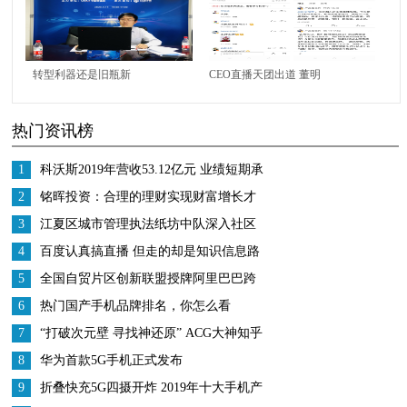
宝游戏
Treasure Hunting」发布
转型利器还是旧瓶新
CEO直播天团出道 董明
酒？——“中台技术与
珠郭广昌李彦宏带货之
热门资讯榜
应用发展” 线上研讨会
余不忘互相打call
成功举办
1
科沃斯2019年营收53.12亿元 业绩短期承
压 战略调整成效显著
2
铭晖投资：合理的理财实现财富增长才
是王道
3
江夏区城市管理执法纸坊中队深入社区
开展五四青年节宣传活动
4
百度认真搞直播 但走的却是知识信息路
线
5
全国自贸片区创新联盟授牌阿里巴巴跨
境供应链成为服务内地合伙人企业
6
热门国产手机品牌排名，你怎么看
7
“打破次元壁 寻找神还原” ACG大神知乎
分享COS专业心得
8
华为首款5G手机正式发布
9
折叠快充5G四摄开炸 2019年十大手机产
品盘点