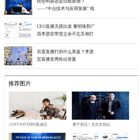
转型利器还是旧瓶新酒？
——“中台技术与应用发展” 线
上研讨会成功举办
CEO直播天团出道 董明珠郭广
昌李彦宏带货之余不忘互相打
call
百度直播打的什么算盘？李彦
宏直播首秀给出答案
推荐图片
LOST PATTERN双成记
勇于尝试！北京文化以
2020夏季全新系列「寻
优质内容彰显实力！