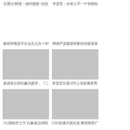
百度Q1财报：端内搜索+信息
李彦宏：未来人手一个智能助
流双高位增长，“服务
手 想搜啥拿起来就说
服装鞋靴卖不出去怎么办？60
网易严选服装鞋配扶持政策落
多家供应商来找网易严
地 60余家供应商主动
老戏骨公路狂飙为赎罪，《二
李彦宏百度APP上演直播首秀
战忏悔路》欢喜首映AP
阳泉书店老板隔空
512国际护士节 白象食品用阳
CEO直播天团出道 董明珠郭广