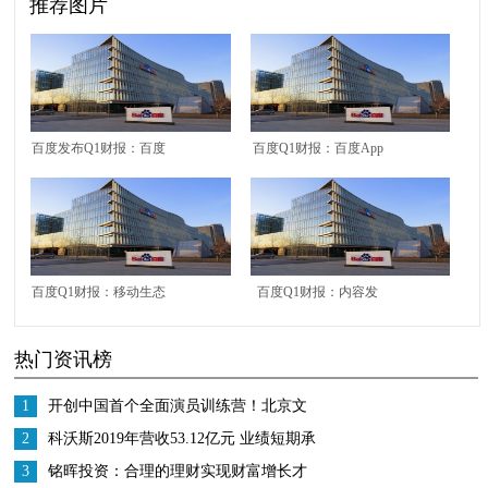
推荐图片
百度发布Q1财报：百度
百度Q1财报：百度App
App保持强劲增长速度
日活2.22亿 同比增长
日活高达2.22亿
28%
百度Q1财报：移动生态
百度Q1财报：内容发
调整一周年变化显著
力、服务闭环，百度移
热门资讯榜
动生态稳步增长
1
开创中国首个全面演员训练营！北京文
化或将再发爆款！
2
科沃斯2019年营收53.12亿元 业绩短期承
压 战略调整成效显著
3
铭晖投资：合理的理财实现财富增长才