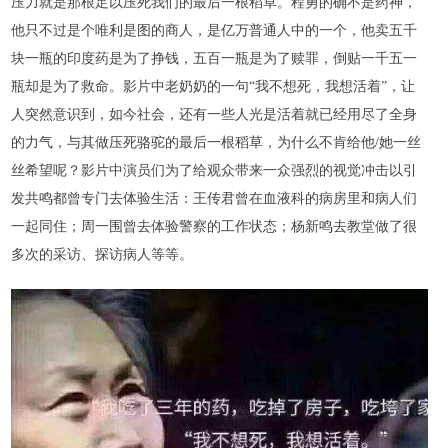
压力就是那根足以压死我们的最后一根稻草。程勇的确不是药神，
他只不过是个唯利是图的商人，是亿万普通人中的一个，他卖五千
块一瓶的印度药是为了挣钱，五百一瓶是为了赎罪，倒贴一千五一
瓶却是为了救命。影片中老奶奶的一句
“我不想死，我想活着”，让
人突然意识到，如今社会，还有一些人光是活着就已经用尽了全身
的力气，与其做压死骆驼的最后一根稻草，为什么不肯给他/她一丝
丝希望呢？影片中演员们为了给观众带来一众强烈的视觉冲击以引
发共鸣都曾专门去体验生活：王传君曾在血液科的病房里和病人们
一起同住；周一围曾去体验警察的工作状态；杨新鸣去教堂做了很
多次的采访、探访病人等等。