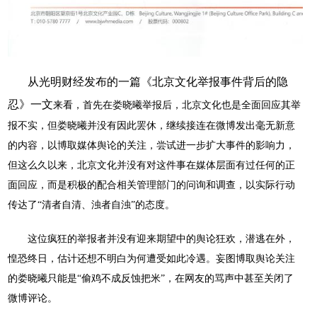
从光明财经发布的一篇《
北京文化举报事件背后的隐
忍》一文
来看，首先在娄晓曦举报后，北京文化也是全面回应其举
报不实，但娄晓曦并没有因此罢休，继续接连在微博发出毫无新意
的内容，以博取媒体舆论的关注，尝试进一步扩大事件的影响力，
但这么久以来，北京文化并没有对这件事在媒体层面有过任何的正
面回应，而是积极的配合相关管理部门的问询和调查，以实际行动
传达了
“清者自清、浊者自浊”的态度。
这位疯狂的举报者并没有迎来期望中的舆论狂欢，潜逃在外，
惶恐终日，估计还想不明白为何遭受如此冷遇。妄图博取舆论关注
的娄晓曦只能是
“偷鸡不成反蚀把米”，在网友的骂声中甚至关闭了
微博评论。