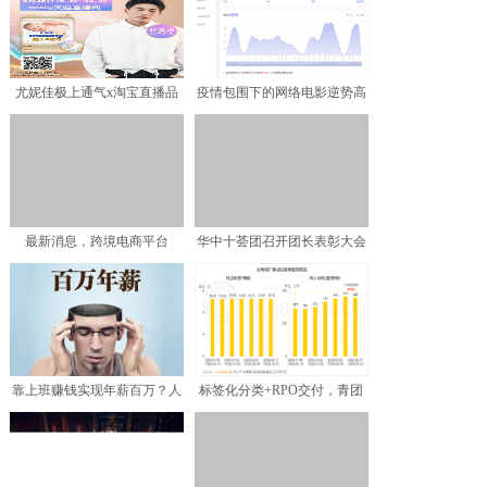
尤妮佳极上通气x淘宝直播品
疫情包围下的网络电影逆势高
牌直播日 开启黑科技极
歌，转型之际AI智能如
最新消息，跨境电商平台
华中十荟团召开团长表彰大会
Starday回馈中国卖家
践行民生企业社会责任
靠上班赚钱实现年薪百万？人
标签化分类+RPO交付，青团
人贷、有利网、极光金融
社精准锁定「准主播」