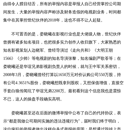
由得令人膛目结舌，所有的举报内容是举报人自己经营掌控公司期
间发生，大量的举报内容声称涉及财务造假的电视剧业务，时间都
集中在其掌控世纪伙伴的2018年，这也不得不让人起疑。
不可置否的是，娄晓曦在影视行业也是大佬级人物，世纪伙伴
曾拥有诸多知名项目，也把很多实力创作人收归旗下，大家熟悉的
知名影视策划人边晓军、曾经导演过《走向共和》《大明王朝
1566》《少帅》等电视剧的知名导演张黎，知名编剧严歌苓等；在
娄晓曦还是华谊兄弟影视剧负责人的时候，就与王中军关系密切，
2008年3月，娄晓曦曾经打算以1650万元对价认购公司550万股，持
有公司4.3651%股份，娄晓曦想既拿到股权，又想保值增值，直接空
手套白狼传闻坑了华谊兄弟2200万。最初看到这个信息我也是震惊
不已，这人的操盘手段确实高明。
娄晓曦甚至还在后面的微博举报中公布了自己的代持协议，表
示
“都是我做公司期间实施的违法违规行为”，届时我们终于明白，
这位疯狂的举报者做出这样自杀式举报的原因：是想通过毁掉上市