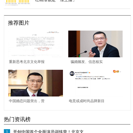
推荐图片
重新思考北京文化举报
骗婚频发、信息核实
事件背后的逻辑
难，如何从根本上保证
在线婚恋安全？
中国婚恋问题突出，营
电竞或成时尚品牌新目
造健康安全婚恋环境迫
标？ BLG与Gentle
热门资讯榜
在眉睫
Monster达成合作
1
开创中国首个全面演员训练营！北京文