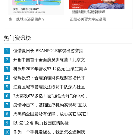
留一线城市还是回家？
正阳公关贾大宇应邀黑
这里是Soul年轻人的答
马大学，八大事件营销
热门资讯榜
案
规律带动品牌成功出圈
1
但惜夏日长 BEANPOLE解锁出游穿搭
2
开创中国首个全面演员训练营！北京文
化或将再发爆款！
3
科沃斯2019年营收53.12亿元 业绩短期承
压 战略调整成效显著
4
铭晖投资：合理的理财实现财富增长才
是王道
5
江夏区城市管理执法纸坊中队深入社区
开展五四青年节宣传活动
6
2天蒸发678多亿！被“扼住命脉”的中兴，
还能再次崛起吗？
7
疫情冲击下，基础医疗机构实现与“互联
网+医疗”平台相结合
8
周黑鸭全国发货有保障，放心买它!买它!
买它!
9
以“爱”之名 助力校园疫情防控
10
作为一个手机发烧友，我是怎么追到我