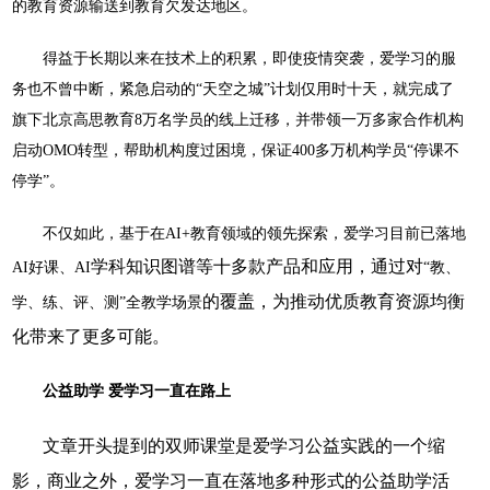
的教育资源输送到教育欠发达地区。
得益于长期以来在技术上的积累，即使疫情突袭，爱学习的服
务也不曾中断，紧急启动的“天空之城”计划仅用时十天，就完成了
旗下北京高思教育8万名学员的线上迁移，并带领一万多家合作机构
启动OMO转型，帮助机构度过困境，保证400多万机构学员“停课不
停学”。
不仅如此，基于在AI+教育领域的领先探索，爱学习目前已落地
学科知识图谱
等十多款产品和应用，通过对
AI好课、AI
“教、
的覆盖
，
为推动优质
教育
资源均衡
学、练、评、测”全教学场景
化
带来了更多可能
。
公益助学 爱学习一直在路上
文章开头提到的双师课堂是爱学习公益实践的一个缩
影，商业之外，爱学习一直在落地多种形式的公益助学活