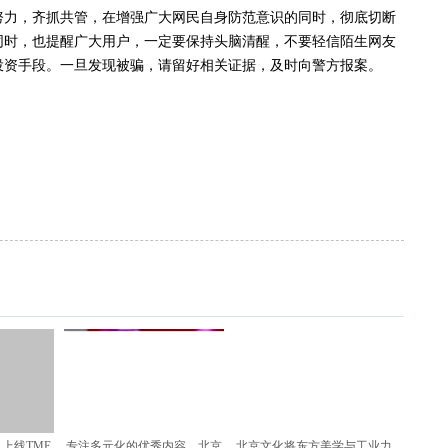
努力，齐抓共管，在增强广大网民自身防范意识的同时，彻底切断
同时
，
也
提醒
广大
用户
，一定
要保持头脑清醒，不要轻信陌生网友
投资手段
。
一旦发现被骗，请留好相关证据，及时向警方报案
。
》上线TME
专注多元化的优秀内容，北京
北京文化将东方美学与工业力