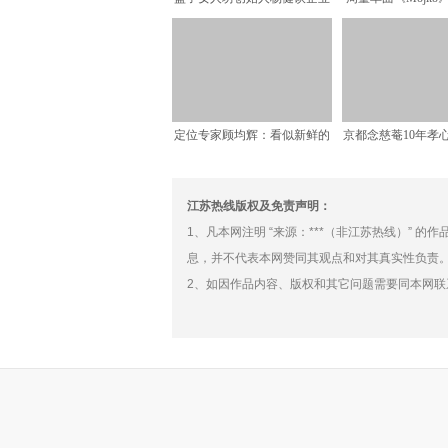
匠心，给用户的八大信任
百万乐迷午
定位专家顾均辉：看似新鲜的
京都念慈菴10年孝
直播带货，打造差异化依
伴夕阳2020
江苏热线版权及免责声明：
1、凡本网注明 “来源：***（非江苏热线）” 
息，并不代表本网赞同其观点和对其真实性负责
2、如因作品内容、版权和其它问题需要同本网联