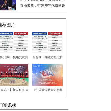
直播带货，打造差异化依然是
制胜的根本
推荐图片
世纪佳缘：网络交友要
百合网：网络交友凡涉
谨慎，保持清醒最重要
及金钱往来一定要提高
警惕
【喜讯！】新农利合·太
《中国肢端肥大症患者
行山农博园开工奠基仪
综合社会调查白皮书》
门资讯榜
式顺利举行
发布会在京举行