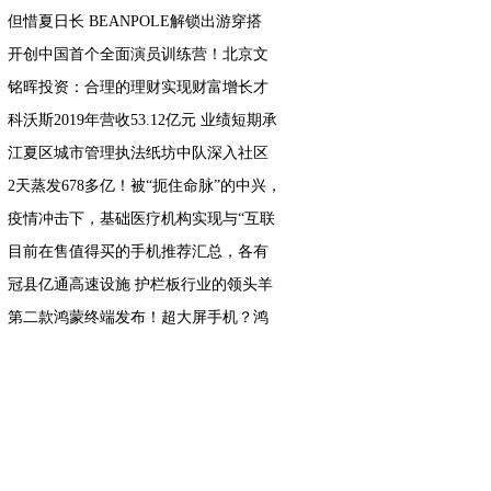
但惜夏日长 BEANPOLE解锁出游穿搭
开创中国首个全面演员训练营！北京文
化或将再发爆款！
铭晖投资：合理的理财实现财富增长才
是王道
科沃斯2019年营收53.12亿元 业绩短期承
压 战略调整成效显著
江夏区城市管理执法纸坊中队深入社区
开展五四青年节宣传活动
2天蒸发678多亿！被“扼住命脉”的中兴，
还能再次崛起吗？
疫情冲击下，基础医疗机构实现与“互联
网+医疗”平台相结合
目前在售值得买的手机推荐汇总，各有
特色不比iPhone差
冠县亿通高速设施 护栏板行业的领头羊
第二款鸿蒙终端发布！超大屏手机？鸿
蒙系统华为手机还会远吗？