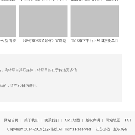
夜
文化推动中国影视行业向
量相融合，铸打造波澜壮
心公益 青春
《奈何BOSS又如何》宣璐赵
TME旗下平台上线周杰伦单曲
温暖
志伟芒果TV会员开放
《Mojito》 传
的作品，均转载自其它媒体，转载目的在于传递更多信
。
系的，请在30日内进行。
网站首页
|
关于我们
|
联系我们
|
XML地图
|
版权声明
|
网站地图
TXT
Copyright 2014-2019 江苏热线 All Rights Reserved
江苏热线
版权所有