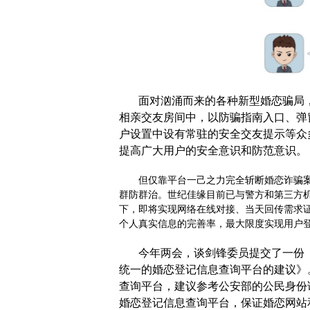
面对汹涌而来的各种新型婚恋骗局
相亲交友房间中，以防骗指南入口、弹
户设置中设有常驻的安全交友提示等众
提高广大用户的安全意识和防范意识。
但
仅靠
平台一己之力完全斩断婚恋
诈骗
群防群治。
世纪佳缘目前已与警方和第三方
下，即将实现网络在线对接、当天回传需求
个人真实信息的完善率，最大限度实现用户
今年
两会，
谈剑锋
委员
提交
了
一份
统一的婚恋登记信息查询平台的
建议
》
查询平台，建议参考公安部的公民身份
婚恋登记信息查询平台，保证婚恋网站