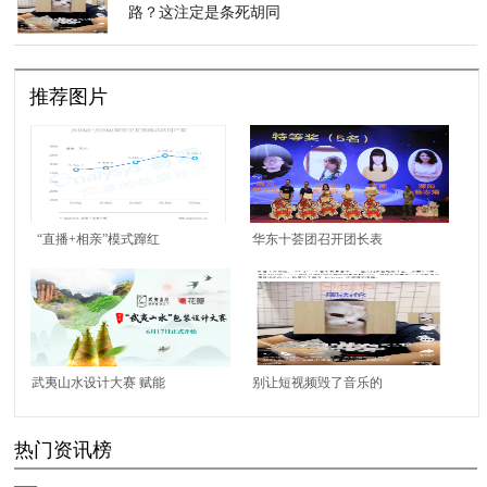
路？这注定是条死胡同
推荐图片
“直播+相亲”模式蹿红
华东十荟团召开团长表
百合佳缘拥抱视频化
彰大会 助力区域经济发
展 带动百姓就业增收
武夷山水设计大赛 赋能
别让短视频毁了音乐的
南平点绿成金
未来
热门资讯榜