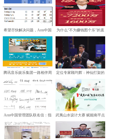
希望尽快解决问题，Arm中国
为什么“不为赚钱图个乐”的直
管理层联合发声道出心
播反而爆了？丁磊是怎
腾讯音乐娱乐集团一路相伴周
定位专家顾均辉：神仙打架的
杰伦 全新单曲《Moj
直播带货，究竟会昙花一
Arm中国管理团队联名信：指
武夷山水设计大赛 赋能南平点
控莫须有！公司运转正
绿成金