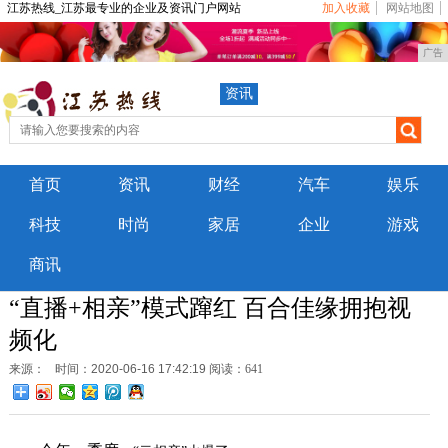
江苏热线_江苏最专业的企业及资讯门户网站
加入收藏
网站地图
广告
资讯
首页
资讯
财经
汽车
娱乐
科技
时尚
家居
企业
游戏
商讯
“直播+相亲”模式蹿红 百合佳缘拥抱视
频化
来源：
时间：2020-06-16 17:42:19
阅读：641