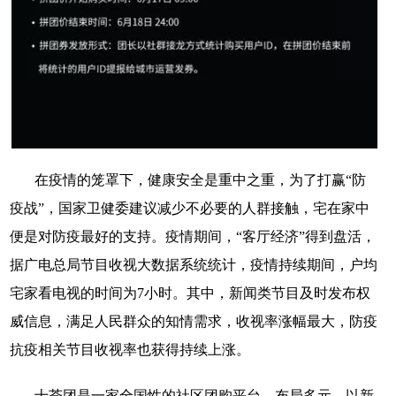
在疫情的笼罩下，健康安全是重中之重，为了打赢“防
疫战”，国家卫健委建议减少不必要的人群接触，宅在家中
便是对防疫最好的支持。疫情期间，“客厅经济”得到盘活，
据广电总局节目收视大数据系统统计，疫情持续期间，户均
宅家看电视的时间为7小时。其中，新闻类节目及时发布权
威信息，满足人民群众的知情需求，收视率涨幅最大，防疫
抗疫相关节目收视率也获得持续上涨。
十荟团是一家全国性的社区团购平台，布局多元，以新