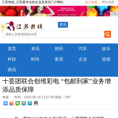
江苏热线_江苏最专业的企业及资讯门户网站
加入收藏
网站地图
广告
资讯
首页
资讯
财经
汽车
娱乐
科技
时尚
家居
企业
游戏
商讯
十荟团联合创维彩电 “包邮到家”业务增
添品质保障
来源：
时间：2020-06-18 11:57:59
阅读：1097