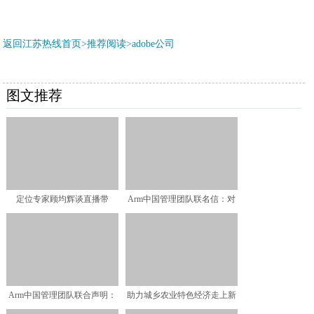
返回江苏热线首页>推荐阅读>
adobe公司
图文推荐
定位专家顾均辉谈直播带
Arm中国管理团队联名信：对
货：“淘快抖”三驾马车下，
CEO个人指责莫须有
Arm中国管理团队联合声明：
助力城乡农业特色经济走上新
挺CEO吴雄昂，继续
台阶！顺丰升级杨梅寄递