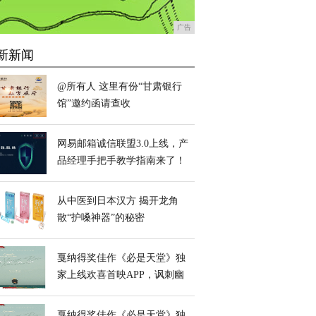
广告
新新闻
@所有人 这里有份“甘肃银行
馆”邀约函请查收
网易邮箱诚信联盟3.0上线，产
品经理手把手教学指南来了！
从中医到日本汉方 揭开龙角
散“护嗓神器”的秘密
戛纳得奖佳作《必是天堂》独
家上线欢喜首映APP，讽刺幽
默获全球好评
戛纳得奖佳作《必是天堂》独