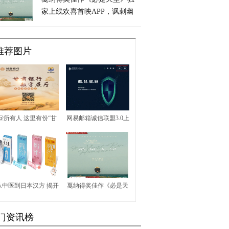
家上线欢喜首映APP，讽刺幽
默获全球好评
推荐图片
@所有人 这里有份“甘
网易邮箱诚信联盟3.0上
肃银行馆”邀约函请查
线，产品经理手把手教
收
学指南来了！
从中医到日本汉方 揭开
戛纳得奖佳作《必是天
龙角散“护嗓神器”的秘
堂》独家上线欢喜首映
门资讯榜
密
APP，讽刺幽默获全球