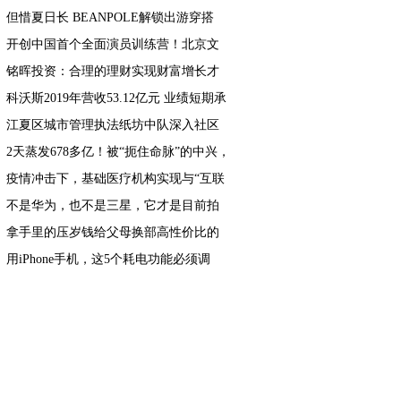
好评
但惜夏日长 BEANPOLE解锁出游穿搭
开创中国首个全面演员训练营！北京文
化或将再发爆款！
铭晖投资：合理的理财实现财富增长才
是王道
科沃斯2019年营收53.12亿元 业绩短期承
压 战略调整成效显著
江夏区城市管理执法纸坊中队深入社区
开展五四青年节宣传活动
2天蒸发678多亿！被“扼住命脉”的中兴，
还能再次崛起吗？
疫情冲击下，基础医疗机构实现与“互联
网+医疗”平台相结合
不是华为，也不是三星，它才是目前拍
照最好的巨无霸屏幕手机
拿手里的压岁钱给父母换部高性价比的
新手机：适合中老年的千元机
用iPhone手机，这5个耗电功能必须调
整，一键设置多用两天