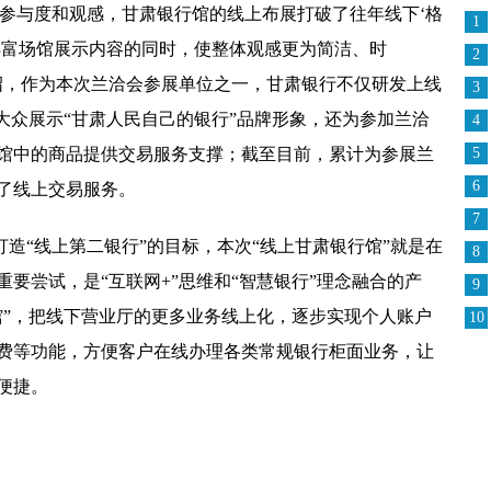
的参与度和观感，甘肃银行馆的线上布展打破了往年线下‘格
1
丰富场馆展示内容的同时，使整体观感更为简洁、时
2
绍，作为本次兰洽会参展单位之一，甘肃银行不仅研发上线
3
大众展示“甘肃人民自己的银行”品牌形象，还为参加兰洽
4
馆中的商品提供交易服务支撑；截至目前，累计为参展兰
5
6
供了线上交易服务。
7
打造
“线上第二银行”的目标，本次“线上甘肃银行馆”就是在
8
要尝试，是“互联网+”思维和“智慧银行”理念融合的产
9
馆”，把线下营业厅的更多业务线上化，逐步实现个人账户
10
费等功能，方便客户在线办理各类常规银行柜面业务，让
便捷。