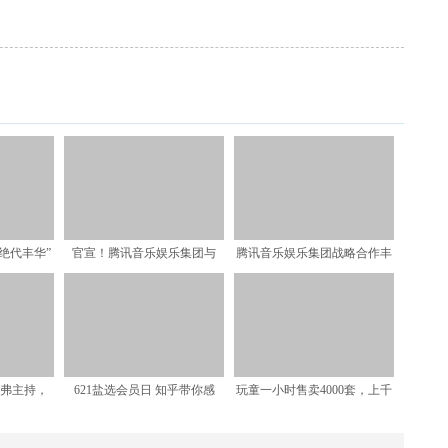
绝代丰华”
官宣！腾讯音乐娱乐集团与
腾讯音乐娱乐集团战略合作丰
破浪
CoMix Wave F
华唱片 重现华语唱片“
利弗主持，
621盐选会员日 知乎带你感
玩童一小时售卖4000套，上千
食纪录片
受“反套路故事”
家庭重启亲子时光