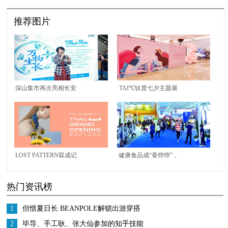
推荐图片
深山集市再次亮相长安
TAI℃钛度七夕主题展
商场，深度嵌入“云
——爱的时光屋，亮相
端”市集
武汉国际广场，约不
约？
LOST PATTERN双成记
健康食品成“香饽饽”，
天猫旗舰店 秉承匠心
青岛海洋健康食品展9
热门资讯榜
耀璨启幕
月22-27日举行
1
但惜夏日长 BEANPOLE解锁出游穿搭
2
毕导、手工耿、张大仙参加的知乎技能