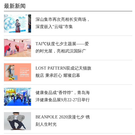
最新新闻
深山集市再次亮相长安商场，
深度嵌入“云端”市集
TAI℃钛度七夕主题展——爱
的时光屋，亮相武汉国际广
场，约不约？
LOST PATTERN双成记天猫旗
舰店 秉承匠心 耀璨启幕
健康食品成“香饽饽”，青岛海
洋健康食品展9月22-27日举行
BEANPOLE 2020浪漫七夕 镌
刻人生时光