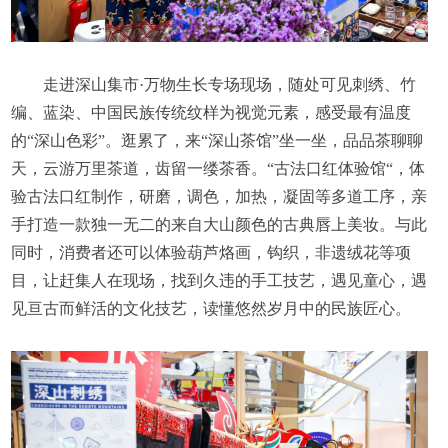
走进深山集市·万物生长专场现场，随处可见刺绣、竹
编、蓝染、中国民族传统纹样为视觉元素，感受最有温度
的“深山色彩”。逛累了，来“深山茶馆”坐一坐，品品茶聊聊
天，云游万里茶道，齿留一缕茶香。“古法口红体验馆“，体
验古法口红制作，研磨，调色，加热，凝固等多道工序，亲
手打造一款独一无二的来自大山颜色的古典唇上美妆。与此
同时，消费者还可以体验葫芦烙画，钩织，非遗绒花等项
目，让赶集人在现场，找到久违的手工技艺，遇见童心，遇
见亘古而鲜活的文化技艺，读懂悠然岁月中的民族匠心。