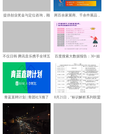
提供创业奖金与定位咨询，顾
两百余家展商、千余件展品，
均辉助力“互联网+”双
9月3日-5日将齐亮相
不仅日韩 腾讯音乐携手全球五
百度搜索大数据报告：30+姐
大顶级厂牌战略合作让
姐最擅投资生活，美容
青蓝直聘计划 | 青团社X饿了
8月21日，“标识解析系列联盟
么，精准助力餐饮企
标准宣贯会第一站”