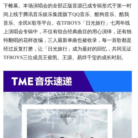
下帷幕。本场演唱会的全部正版音源已成专辑形式于第一时
间上线于腾讯音乐娱乐集团旗下QQ音乐、酷狗音乐、酷我
音乐、全民K歌等平台。在TFBOYS「日光旅行」七周年线
上演唱会专辑中，不仅有组合经典曲目的用心演绎，还有独
特翻唱的花样改编，三人最新单曲也被收录，每一首歌都是
经过反复打磨，让「日光旅行」成为最好的回忆，共同见证
TFBOYS三位成员王俊凯、王源、易烊千玺的成长时刻。