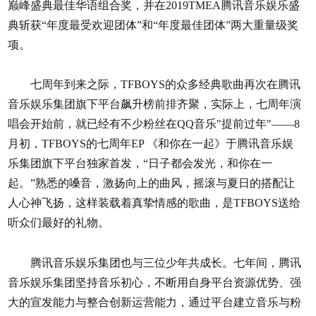
巅峰盛典最佳华语组合奖，并在2019TMEA腾讯音乐娱乐盛
典斩获“年度最受欢迎团体”和“年度最佳团体”两大重量级奖
项。
七周年到来之际，TFBOYS的众多经典歌曲再次在腾讯
音乐娱乐集团旗下平台飙升榜前排齐聚，实际上，七周年演
唱会开始前，就已经有不少粉丝在QQ音乐"提前过年"——8
月初，TFBOYS的七周年EP 《和你在一起》于腾讯音乐娱
乐集团旗下平台独家首发，“日子都会发光，和你在一
起。”熟悉的嗓音，激扬向上的曲风，摇滚与夏日的搭配让
人心神飞扬，这样装载着真挚情感的歌曲，是TFBOYS送给
听众们最好的礼物。
腾讯音乐娱乐集团也与三位少年共成长。七年间，腾讯
音乐娱乐集团坚持音乐初心，不断用自身平台资源优势、强
大的宣发能力与整合创新运营能力，通过平台建立音乐与粉