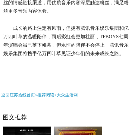
丝的情感链接渠道，用优质音乐内容深层触达粉丝，满足粉
丝更多音乐内容体验。
成长的路上注定有风雨，但拥有腾讯音乐娱乐集团和亿
万四叶草的温暖陪伴，雨后彩虹会更加壮丽，TFBOYS七周
年演唱会虽已落下帷幕，但永恒的陪伴不会停止，腾讯音乐
娱乐集团将携手亿万四叶草见证少年们的未来成长之路。
返回江苏热线首页>推荐阅读>
大众生活网
图文推荐