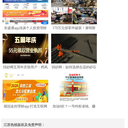
东盛通app浅谈个人投资理财
170万元假零件破获！康明斯
计划，是成功的第一步
联合重庆警方天天都是
找砂网五周年庆致用户：栉风
找砂网：如何选择合适的砂石
沐雨创业路 砥砺前行谱
生产厂家？
领冠金控理财app:打造互联网
加油8折？一号特权省钱、赚
规范健康投资平台
钱两不误！
江苏热线版权及免责声明：