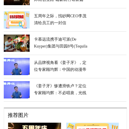
五周年之际，找砂网CEO李茂
清给员工的一封信
卡慕远流携手迪可派(De
Kuyper)集团与田园8号(Tequila
OCHO) 开启一场属于鸡尾酒
的盛夏狂欢
从品牌视角看《姜子牙》，定
位专家顾均辉：中国的动漫帝
国，光线传媒必有一席之地
《姜子牙》惨遭滑铁卢？定位
专家顾均辉：不必唱衰，光线
传媒的“封神宇宙”来日可期
推荐图片