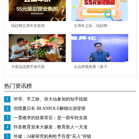
找砂网五周年庆致用
五周年之际，找砂网
户：栉风沐雨创业路 砥
CEO李茂清给员工的一
砺前行谱新篇
封信
卡慕远流携手迪可派
从品牌视角看《姜子
(De Kuyper)集团与田园
牙》，定位专家顾均
热门资讯榜
8号(Tequila OCHO) 开
辉：中国的动漫帝国，
启一场属于鸡尾酒的盛
光线传媒必有一席之地
1
毕导、手工耿、张大仙参加的知乎技能
夏狂欢
研究所是什么？
2
但惜夏日长 BEANPOLE解锁出游穿搭
3
一票难求的娃展背后：是一群年轻女孩
从追星到创业的蝶变
4
抖音教育迎来大爆发，教育新人一天涨
粉200万
5
外媒：24家研究机构给予百度“买入”评级