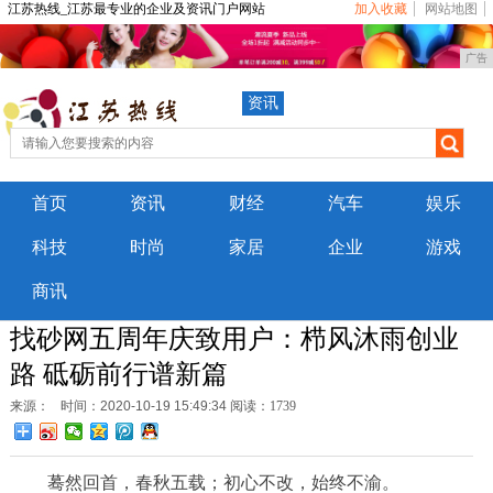
江苏热线_江苏最专业的企业及资讯门户网站
加入收藏
网站地图
广告
资讯
首页
资讯
财经
汽车
娱乐
科技
时尚
家居
企业
游戏
商讯
找砂网五周年庆致用户：栉风沐雨创业
路 砥砺前行谱新篇
来源：
时间：2020-10-19 15:49:34
阅读：1739
蓦然回首，春秋五载；初心不改，始终不渝。