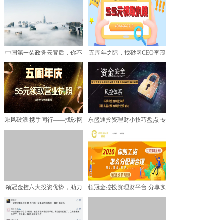
中国第一朵政务云背后，你不
五周年之际，找砂网CEO李茂
知道的联通沃云身影
清给员工的一封信
乘风破浪 携手同行——找砂网
东盛通投资理财小技巧盘点 专
5周年庆典
业团队打造优质金融项
领冠金控六大投资优势，助力
领冠金控投资理财平台 分享实
用户财富增长
用的家庭理财方法