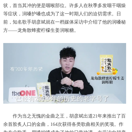
状，首当其冲的便是咽喉部位。许多人在秋季多发咽干咽燥
等症状，润嗓护嗓也成为了这一时期人们的迫切需求。日
前，知名歌手胡彦斌就在一档媒体采访中介绍了他的润嗓秘
方——龙角散蜂蜜柠檬生姜润喉糖。
作为当之无愧的金曲之王，胡彦斌出道21年来推出了百
余首脍炙人口的金曲，164次获得各类歌曲相关的奖项。作