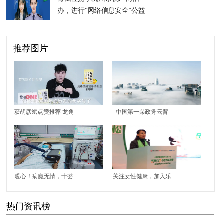
办，进行“网络信息安全”公益
科普
推荐图片
获胡彦斌点赞推荐 龙角
中国第一朵政务云背
散蜂蜜柠檬生姜润喉糖
后，你不知道的联通沃
成秋季护嗓新宠
云身影
暖心！病魔无情，十荟
关注女性健康，加入乐
有爱——十荟团用爱心
骨行动 ——“乐骨行动•
热门资讯榜
点燃希望！
女性骨骼健康宣教项