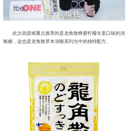
此次胡彦斌重点推荐的是龙角散蜂蜜柠檬生姜口味的润
喉糖，这也是龙角散草本润喉系列当中的独特配方。