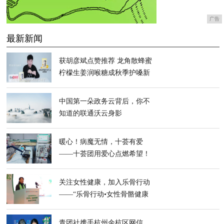
广告
最新新闻
获胡彦斌点赞推荐 龙角散蜂蜜
柠檬生姜润喉糖成秋季护嗓新
宠
中国第一朵政务云背后，你不
知道的联通沃云身影
暖心！病魔无情，十荟有爱
——十荟团用爱心点燃希望！
关注女性健康，加入乐骨行动
——“乐骨行动•女性骨骼健康
宣教项目”启动会
青团社携手杭州余杭区网信