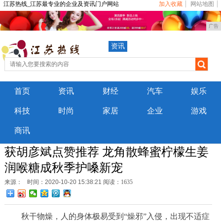
江苏热线_江苏最专业的企业及资讯门户网站
加入收藏
网站地图
广告
资讯
首页
资讯
财经
汽车
娱乐
科技
时尚
家居
企业
游戏
商讯
获胡彦斌点赞推荐 龙角散蜂蜜柠檬生姜
润喉糖成秋季护嗓新宠
来源：
时间：2020-10-20 15:38:21
阅读：1635
秋干物燥，人的身体极易受到“燥邪”入侵，出现不适症