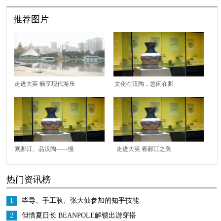
推荐图片
走进大英 畅享现代游乐
文化在汉陶，悠闲在郪
休闲之旅
江
观郪江、品汉陶——慢
走进大英 看郪江之美
节奏的大英之旅
品汉陶文化
热门资讯榜
1
毕导、手工耿、张大仙参加的知乎技能
研究所是什么？
2
但惜夏日长 BEANPOLE解锁出游穿搭