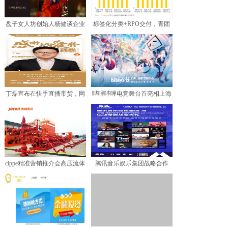
盘子女人坊创始人杨健谈企业
标签化分类+RPO交付，青团
匠心，给用户的八大信任
社精准锁定「准主播」
丁磊宣布在快手直播带货，网
哔哩哔哩电竞舞台首亮相上海
易严选成重头戏
BilibiliWor
cippe精准营销推介会高压流体
腾讯音乐娱乐集团战略合作
专场7月10日开
The Royalty