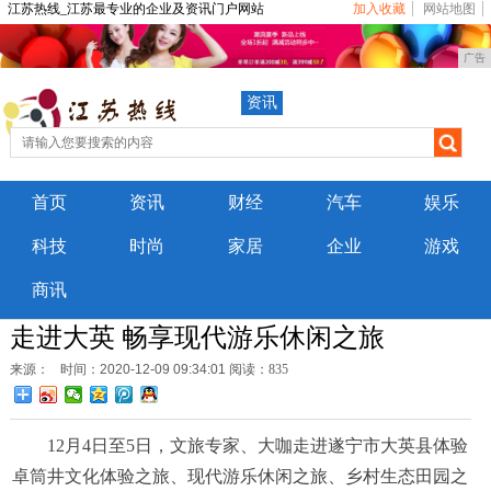
江苏热线_江苏最专业的企业及资讯门户网站
加入收藏
网站地图
广告
资讯
首页
资讯
财经
汽车
娱乐
科技
时尚
家居
企业
游戏
商讯
走进大英 畅享现代游乐休闲之旅
来源：
时间：2020-12-09 09:34:01
阅读：835
12月4日至5日，文旅专家、大咖走进遂宁市大英县体验
卓筒井文化体验之旅、现代游乐休闲之旅、乡村生态田园之