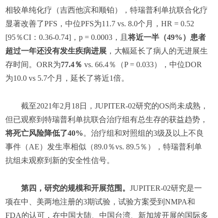
相较单纯化疗（吉西他滨和顺铂），特瑞普利单抗联合化疗
显著改善了PFS，中位PFS为11.7 vs. 8.0个月，HR = 0.52
[95％CI：0.36-0.74]，p = 0.0003，且
将近一半（49%）患者
超过一年还没有发生疾病进展
，大幅延长了病人的无进展生
存时间。ORR为
77.4％
vs. 66.4％（P = 0.033），中位DOR
为10.0 vs 5.7个月，延长了将近1倍。
截至2021年2月18日，JUPITER-02研究的OS尚未成熟，
但已观察到特瑞普利单抗联合治疗组有总生存的获益趋势，
将死亡风险降低了40%
。治疗组和对照组的3级及以上不良
事件（AE）发生率相似（89.0％vs. 89.5％），特瑞普利单
抗组未观察到新的安全性信号。
第四，研究的规模和开展范围。
JUPITER-02研究是一
项在中、美两地注册的3期试验，试验方案受到NMPA和
FDA的认可，在中国大陆、中国台湾、新加坡开展的国际多