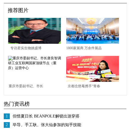
推荐图片
专访君实生物姚盛博
1800家展商 万余件展品
士，JUPITER-02研究为
cippe2021北京石油展6
何成为ASCO全体大会
月8日盛大开幕
的首个中国新药研究
重庆市委副书记、市长
京都念慈菴携手“青春
唐良智调研工业互联网
伴夕阳” 谱写美丽夕阳
热门资讯榜
国家顶级节点（重庆）
红画卷
运营中心
1
但惜夏日长 BEANPOLE解锁出游穿搭
2
毕导、手工耿、张大仙参加的知乎技能