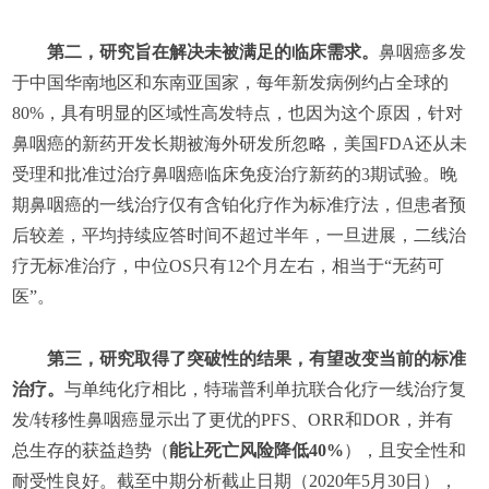
第二，研究旨在解决未被满足的临床需求。
鼻咽癌多发
于中国华南地区和东南亚国家，每年新发病例约占全球的
80%，具有明显的区域性高发特点，也因为这个原因，针对
鼻咽癌的新药开发长期被海外研发所忽略，美国FDA还从未
受理和批准过治疗鼻咽癌临床免疫治疗新药的3期试验。晚
期鼻咽癌的一线治疗仅有含铂化疗作为标准疗法，但患者预
后较差，平均持续应答时间不超过半年，一旦进展，二线治
疗无标准治疗，中位OS只有12个月左右，相当于“无药可
医”。
第三，研究取得了突破性的结果，有望改变当前的标准
治疗。
与单纯化疗相比，特瑞普利单抗联合化疗一线治疗复
发/转移性鼻咽癌显示出了更优的PFS、ORR和DOR，并有
总生存的获益趋势（
能让死亡风险降低40%
），且安全性和
耐受性良好。截至中期分析截止日期（2020年5月30日），