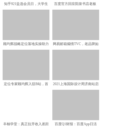
知乎921盐选会员日，大学生
百度官方回应阳泉书店老板
活的“正确打开方式”
欢迎来百度APP看李
顾均辉战略定位落地实操助力
网易邮箱煽情TVC，老品牌如
企业突破增长瓶颈，百余
何讲新故事
定位专家顾均辉入驻B站，首
2021上海国际设计周济南站启
期视频引10万网友围观
动礼圆满礼成 开启
丰柚学堂：真正拉开收入差距
百度Q1财报：百度App日活