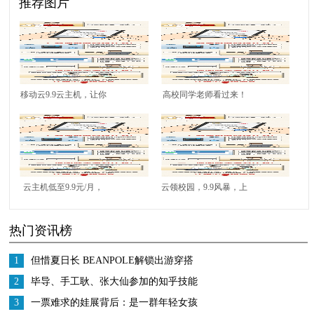
推荐图片
移动云9.9云主机，让你
高校同学老师看过来！
解锁更多校园潮流生活
上移动云领取校园云主
姿势
机专属特权啦~
云主机低至9.9元/月，
云领校园，9.9风暴，上
移动云助力校园菁英创
移动云探索科技星辰大
热门资讯榜
想未来！
海！
1
但惜夏日长 BEANPOLE解锁出游穿搭
2
毕导、手工耿、张大仙参加的知乎技能
研究所是什么？
3
一票难求的娃展背后：是一群年轻女孩