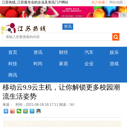
江苏热线_江苏最专业的企业及资讯门户网站
加入收藏
网站地图
广告
资讯
首页
资讯
财经
汽车
娱乐
科技
时尚
家居
企业
游戏
商讯
移动云9.9云主机，让你解锁更多校园潮
流生活姿势
来源：
时间：2021-08-18 16:17:11
阅读：561