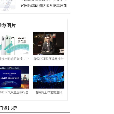
迷网欺骗诱捕防御系统高居前
列
推荐图片
科技与时尚的碰撞，中
2022 ICT深度观察报告
国移动NZONE S7正式
会|重庆两江新区李光：
发布
完善“未来之城”底座，
助推经济高质量发展
2022 ICT深度观察报告
临海向全球发出邀约
会|营口市代市长姚华
——央视之选，来临海
门资讯榜
明：共建工业互联网 赋
再出发