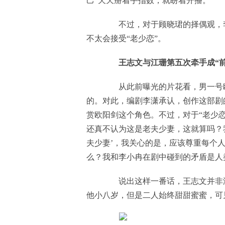
己“天天掰着手指数，就盼着开播。”
不过，对于顾晓珺的择偶观，李
不太会接受“老少恋”。
王志文与江珊第五次牵手成“前
从此前曝光的片花看，男一号欧
的。对此，编剧李潇承认，创作这部剧
赏欧阳剑这个角色。不过，对于“老少恋
还真不认为这是老夫少妻，这就算吗？我
夫少妻’，我关心的是，应该尊重每个人
么？我和李小冉在剧中碰到的矛盾是人
说出这样一番话，王志文并非没
他小八岁，但是二人始终甜甜蜜蜜，可