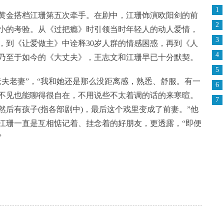
1
金搭档江珊第五次牵手。在剧中，江珊饰演欧阳剑的前
2
小的考验。从《过把瘾》时引领当时年轻人的动人爱情，
3
，到《让爱做主》中诠释30岁人群的情感困惑，再到《人
4
乃至于如今的《大丈夫》，王志文和江珊早已十分默契。
5
老妻”，“我和她还是那么没距离感，熟悉、舒服。有一
6
不见也能聊得很自在，不用说些不太着调的话的来寒暄。
7
后有孩子(指各部剧中)，最后这个戏里变成了前妻。”他
江珊一直是互相惦记着、挂念着的好朋友，更透露，“即便
”