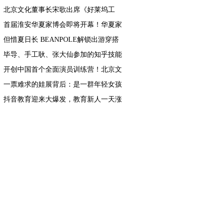
能地方产业发展
北京文化董事长宋歌出席《好莱坞工
匠》中美影视分享会， 助力中国电影发
首届淮安华夏家博会即将开幕！华夏家
展
博会百城计划进度过半！
但惜夏日长 BEANPOLE解锁出游穿搭
毕导、手工耿、张大仙参加的知乎技能
研究所是什么？
开创中国首个全面演员训练营！北京文
化或将再发爆款！
一票难求的娃展背后：是一群年轻女孩
从追星到创业的蝶变
抖音教育迎来大爆发，教育新人一天涨
粉200万