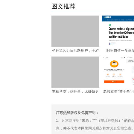
图文推荐
坐拥1100万日活跃用户，手游
阿里市值一夜蒸发4
植入广告还能这样玩
CNBC财经评
丰柚学堂：这件事，比赚钱更
老赖克星“签个条”
重要…
用户提供“一站
江苏热线版权及免责声明：
1、凡本网注明 “来源：***（非江苏热线）” 
息，并不代表本网赞同其观点和对其真实性负责