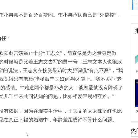
小冉却不是百分百赞同。李小冉承认自己是“外貌控”，
任”
阳剑言谈举止十分“王志文”，简直像是为之量身定做
的时候就是比着王志文去写的男一号，王志文本人也很欣
”的说法，王志文在接受采访时大胆调侃“有点不爽”，“我
觉得只有老杨(指杨振宁夫妇)那种才算吧。我不关心‘老
的感情。”“难道两个都是25岁的人，谈恋爱就没有障碍了
类几千年来共同认知的问题，比如相爱容易相守难。”
有依据，因为在现实生活中，王志文的太太陈坚红也比
见在真正幸福的婚姻中，年龄差距或许不算什么问题。
热