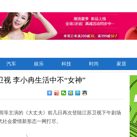
汽车
娱乐
科技
时尚
家居
视 李小冉生活中不“女神”
等主演的《大丈夫》前几日再次登陆江苏卫视下午剧场
现代社会爱情新形态一网打尽。