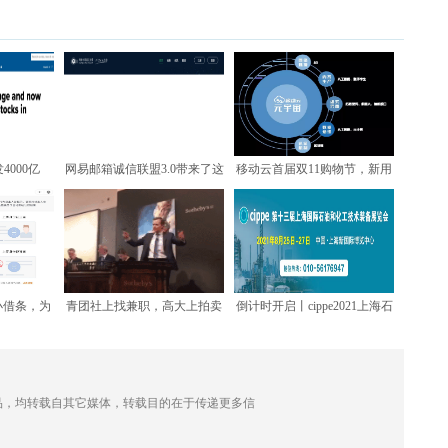
000亿
网易邮箱诚信联盟3.0带来了这
移动云首届双11购物节，新用
论员
些小惊喜
户注册领取三重大礼包
小借条，为
青团社上找兼职，高大上拍卖
倒计时开启丨cippe2021上海石
式”仲
会现场工作什么样？
化展邀您8月
的作品，均转载自其它媒体，转载目的在于传递更多信
。