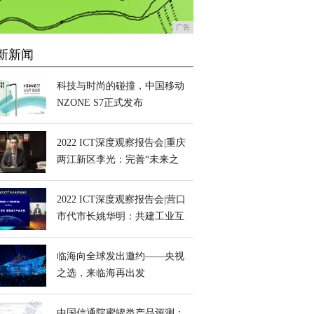
广告
新新闻
科技与时尚的碰撞，中国移动
NZONE S7正式发布
2022 ICT深度观察报告会|重庆
两江新区李光：完善“未来之
城”底座，助推经济高质量发
展
2022 ICT深度观察报告会|营口
市代市长姚华明：共建工业互
联网 赋能地方产业发展
临海向全球发出邀约——央视
之选，来临海再出发
中国信通院蜜罐类产品评测：