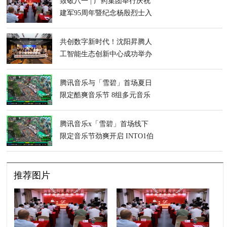
致敬八一 | 广药集团举行庆祝
建军95周年暨纪念杨殷烈士入
党100周年主题活动
共创数字新时代！沈阳昇腾人
工智能生态创新中心成功举办
辽宁省人工智能产业沙龙
腾讯音乐与「雪碧」首场夏日
限定酷爽音乐节 8组多元音乐
人嗨翻舞台
腾讯音乐x「雪碧」首场线下
限定音乐节劲爽开启 INTO1伯
远带来限定厂牌酷爽单曲首唱
舞台
推荐图片