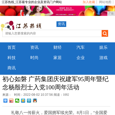
江苏热线_江苏最专业的企业及资讯门户网站
加入收藏
网站地图
广告
资讯
首页
资讯
财经
汽车
娱乐
科技
时尚
家居
企业
游戏
商讯
初心如磐 广药集团庆祝建军95周年暨纪
念杨殷烈士入党100周年活动
来源：
时间：2022-08-02 10:37:56
阅读：1092
礼敬八一传薪火，爱国拥军续光荣。8月1日，“全国爱