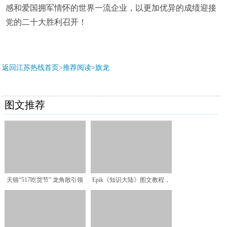
感和爱国拥军情怀的世界一流企业，以更加优异的成绩迎接
党的二十大胜利召开！
返回江苏热线首页>推荐阅读>
旗龙
图文推荐
天猫“517吃货节” 龙角散引领
Epik《知识大陆》图文教程，
健康生活新态度
零撸EPK攻略，未