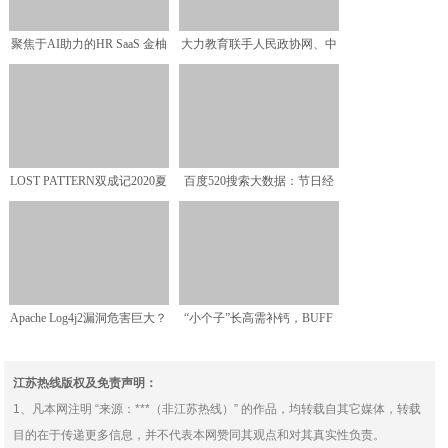
聚焦于AI助力的HR SaaS 金柚
大力教育联手人民政协网、中
网获1.7亿
国红十字基金会联合推出
LOST PATTERN双成记2020夏
百度520搜索大数据：节日经
季全新系
济拉动消费，Swit
Apache Log4j2漏洞危害巨大？
“小个子”长高需补钙，BUFF
用移动云
X Ca钙维生素
江苏热线版权及免责声明：
1、凡本网注明 “来源：***（非江苏热线）” 的作品，均转载自其它媒体，转载
目的在于传递更多信息，并不代表本网赞同其观点和对其真实性负责。