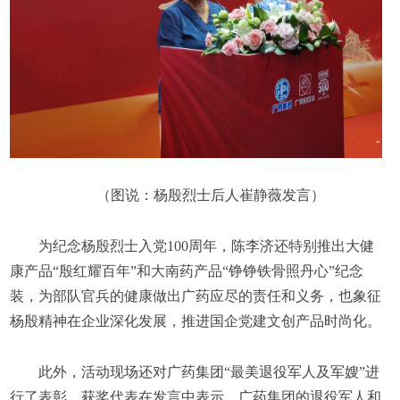
（图说：杨殷烈士后人崔静薇发言）
为纪念杨殷烈士入党100周年，陈李济还特别推出大健
康产品“殷红耀百年”和大南药产品“铮铮铁骨照丹心”纪念
装，为部队官兵的健康做出广药应尽的责任和义务，也象征
杨殷精神在企业深化发展，推进国企党建文创产品时尚化。
此外，活动现场还对广药集团“最美退役军人及军嫂”进
行了表彰。获奖代表在发言中表示，广药集团的退役军人和