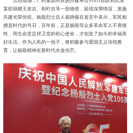
活动现场，广药集团向双拥共建单位91431部队和武警
某部捐赠王老吉、刺柠吉等一批物资，延续深厚情谊，发扬
共建光荣传统。杨殷烈士后人崔静薇在发言中表示，军民相
拥是时代的号召，百年前，正是杨殷等众多革命军人不畏牺
牲，用生命坚定捍卫党的初心使命，才创造了如今的幸福美
好生活。作为人民的一份子，将积极参与爱国主义传统教
育，让杨殷精神在新时代永放光芒。