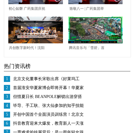
初心如磐 广药集团庆祝
致敬八一 | 广药集团举
建军95周年暨纪念杨殷
行庆祝建军95周年暨纪
烈士入党100周年活动
念杨殷烈士入党100周
年主题活动
共创数字新时代！沈阳
腾讯音乐与「雪碧」首
昇腾人工智能生态创新
场夏日限定酷爽音乐节
热门资讯榜
中心成功举办辽宁省人
8组多元音乐人嗨翻舞
工智能产业沙龙
台
1
北京文化董事长宋歌出席《好莱坞工
匠》中美影视分享会， 助力中国电影发
2
首届淮安华夏家博会即将开幕！华夏家
展
博会百城计划进度过半！
3
但惜夏日长 BEANPOLE解锁出游穿搭
4
毕导、手工耿、张大仙参加的知乎技能
研究所是什么？
5
开创中国首个全面演员训练营！北京文
化或将再发爆款！
6
抖音教育迎来大爆发，教育新人一天涨
粉200万
7
一票难求的娃展背后：是一群年轻女孩