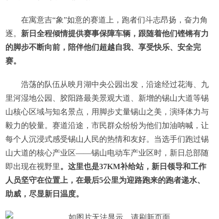
在寓意吉“象”如意的赛道上，跑者们斗志昂扬，奋力角
逐。
新日全程倾情提供赛事保障车辆，跟随着他们铿锵有力
的脚步不断向前，陪伴他们超越自我、享受快乐、安全完
赛。
浩荡的队伍从映月湖中央公园出发，沿途经过花海、九
里河湿地公园、胶阳路最美景观大道、新增的锡山大道等锡
山核心区域与知名景点，用脚步丈量锡山之美，演绎体力与
毅力的较量。赛道沿途，市民群众纷纷为他们加油呐喊，让
每个人沉浸式感受锡山人民的热情和友好。当选手们跑过锡
山大道的核心产业区——锡山电动车产业区时，新日总部随
即出现在视野里
。这里也是37KM补给站，新日领导和工作
人员坚守在位置上，在最后5公里为迎路跑来的跑者递水、
助威，尽显新日温度。