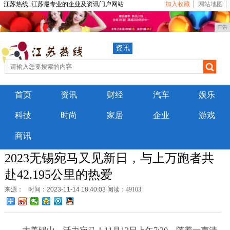
江苏热线_江苏最专业的企业及资讯门户网站
加入收藏
网站地图
广告
资讯
首页
资讯
财经
汽车
娱乐
科技
时尚
家居
企业
游戏
商讯
2023无锡宛马又见新日，与上万跑者共
赴42.195公里的热爱
来源：
时间：2023-11-14 18:40:03
阅读：49103