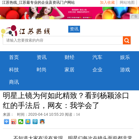
江苏热线_江苏最专业的企业及资讯门户网站
加入收藏
网站地图
广告
资讯
首页
资讯
财经
汽车
娱乐
科技
时尚
家居
企业
游戏
商讯
明星上镜为何如此精致？看到杨颖涂口
红的手法后，网友：我学会了
来源：
时间：2020-04-14 10:55:20
阅读：14
不知道大家有没有发现，明星们每次在镜头面前都非常