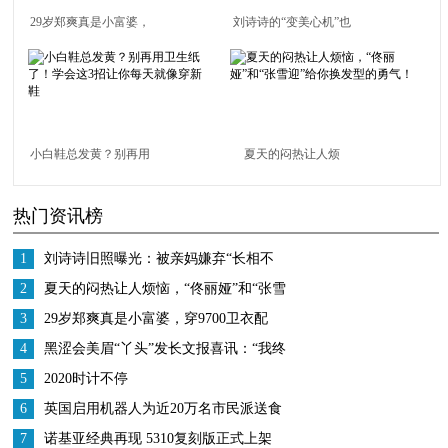
29岁郑爽真是小富婆，
刘诗诗的“变美心机”也
穿9700卫衣配16200包
太高明，值得出本秘籍
自拍，“竹竿腿”抢镜
圈内女星人手一册
小白鞋总发黄？别再用
夏天的闷热让人烦
卫生纸了！学会这3招
恼，“佟丽娅”和“张雪
热门资讯榜
让你每天就像穿新鞋
迎”给你换发型的勇
气！
1
刘诗诗旧照曝光：被亲妈嫌弃“长相不
行”，不会打扮真的太吃亏！
2
夏天的闷热让人烦恼，“佟丽娅”和“张雪
迎”给你换发型的勇气！
3
29岁郑爽真是小富婆，穿9700卫衣配
16200包自拍，“竹竿腿”抢镜
4
黑涩会美眉“丫头”发长文报喜讯：“我终
于结婚了”
5
2020时计不停
6
英国启用机器人为近20万名市民派送食
物，已完成超10万次派送
7
诺基亚经典再现 5310复刻版正式上架