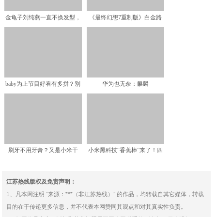
金龟子刘纯燕一直不换发型，
《最终幻想7重制版》白金路
还总是童装打扮，没有一
线指南
baby为上节目好看有多拼？别
华为也无奈：麒麟
人都穿好几件，她却
980+128G+屏幕指纹，从3
刷牙不用牙膏？又是小米干
小米黑科技“香蕉棒”来了！四
的！网友：有理由丢掉电动
个吸嘴，滂湃吸力，网
江苏热线版权及免责声明：
1、凡本网注明 “来源：***（非江苏热线）” 的作品，均转载自其它媒体，转载
目的在于传递更多信息，并不代表本网赞同其观点和对其真实性负责。