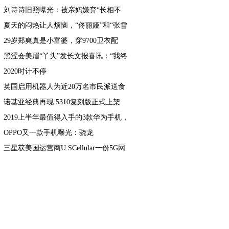
气！
刘诗诗旧照曝光：被亲妈嫌弃“长相不
行”，不会打扮真的太吃亏！
夏天的闷热让人烦恼，“佟丽娅”和“张雪
迎”给你换发型的勇气！
29岁郑爽真是小富婆，穿9700卫衣配
16200包自拍，“竹竿腿”抢镜
黑涩会美眉“丫头”发长文报喜讯：“我终
于结婚了”
2020时计不停
英国启用机器人为近20万名市民派送食
物，已完成超10万次派送
诺基亚经典再现 5310复刻版正式上架
2019上半年最值得入手的3款华为手机，
强悍配置，轻松用三年
OPPO又一款手机曝光：骁龙
855+4065mAh电池！
三星获美国运营商U.SCellular一份5G网
络部署合同