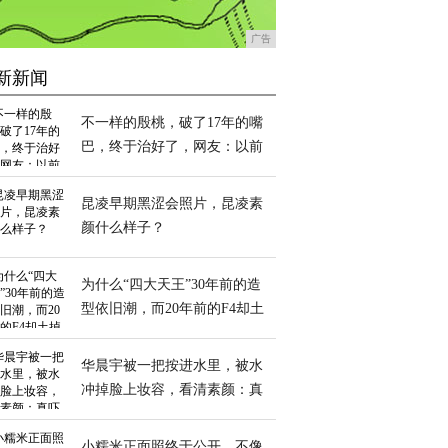
广告
新新闻
不一样的殷桃，破了17年的嘴
巴，终于治好了，网友：以前
更好看
昆凌早期黑涩会照片，昆凌素
颜什么样子？
为什么“四大天王”30年前的造
型依旧潮，而20年前的F4却土
掉渣？
华晨宇被一把按进水里，被水
冲掉脸上妆容，看清素颜：真
吓到我了
小糯米正面照终于公开，不像