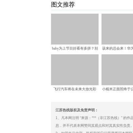
图文推荐
baby为上节目好看有多拼？别
该来的总会来！华
人都穿好几件，她却
纯正“中国芯”
飞行汽车将在未来大放光彩
小糯米正面照终于
爸爸妈妈像爷爷
江苏热线版权及免责声明：
1、凡本网注明 “来源：***（非江苏热线）” 
息，并不代表本网赞同其观点和对其真实性负责