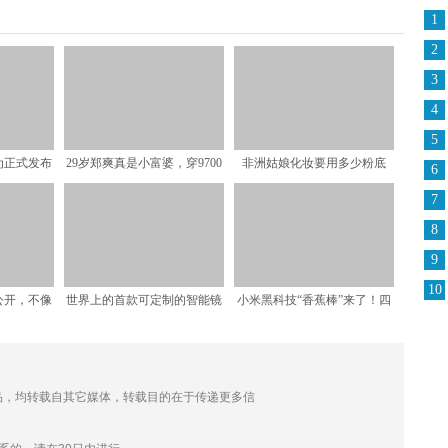
1
2
3
4
5
为正式发布
29岁郑爽真是小富婆，穿9700
非洲姑娘化妆要用多少粉底
6
，台积电
卫衣配16200
液？化妆之后，网友：这变
7
8
9
10
公开，不像
世界上的首款可定制的智能镜
小米黑科技“香蕉棒”来了！四
，网友：
子问世！童话中的“魔镜
个吸嘴，滂湃吸力，网
的作品，均转载自其它媒体，转载目的在于传递更多信
。