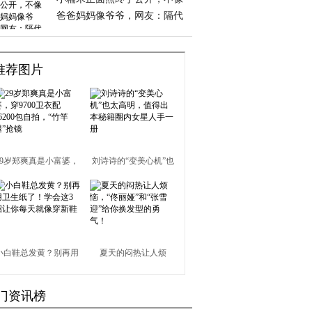
爸爸妈妈像爷爷，网友：隔代
遗传！
推荐图片
29岁郑爽真是小富婆，
刘诗诗的“变美心机”也
穿9700卫衣配16200包
太高明，值得出本秘籍
自拍，“竹竿腿”抢镜
圈内女星人手一册
小白鞋总发黄？别再用
夏天的闷热让人烦
卫生纸了！学会这3招
恼，“佟丽娅”和“张雪
门资讯榜
让你每天就像穿新鞋
迎”给你换发型的勇