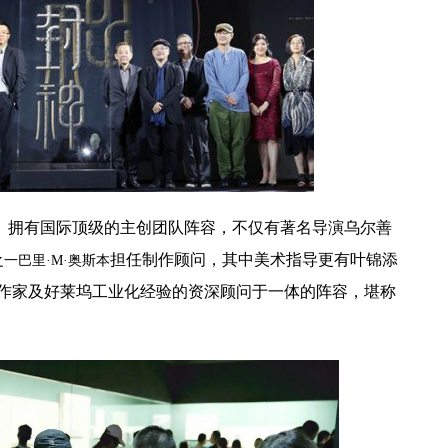
》拥有国际顶级的主创团队阵容，不仅有著名导演乌尔善
担任
制作顾问
，
其中美术指导
更有
叶锦添
之一巴里
·M·奥斯本
作家及好莱坞工业化经验的资深顾问于一体的阵容，
堪称