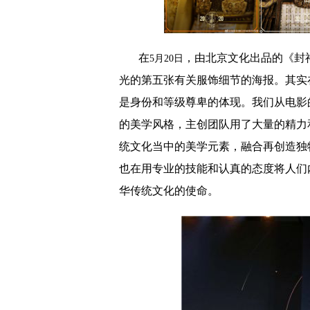
在
，由北京文化出品的
《封
5月20日
光的第五张
有关服饰
细节
的
海报。
其实
是身份和等级尊卑的体现。
我们从电影
的美学风格，
主创团队用了大量的
精力
统文化当中
的
美学元素，融合再创造独
也在用专业的技能和认真的态度将
人们
华传统文化的使命。