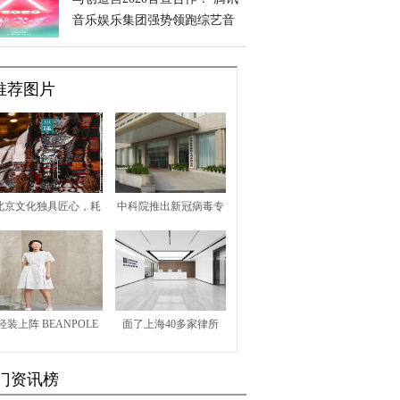
音乐娱乐集团强势领跑综艺音
乐市场
推荐图片
北京文化独具匠心，耗
中科院推出新冠病毒专
时十年打造封神世界
用消毒液 1分钟灭活率
达99.99%
轻装上阵 BEANPOLE
面了上海40多家律所
绽放夏日精彩
后，我最终选择它 | 这
门资讯榜
家律所有何特别之处？