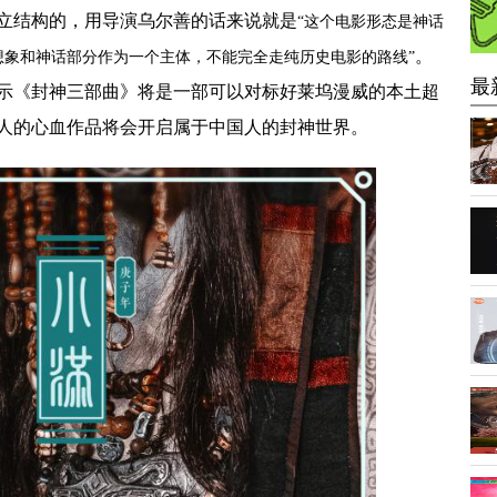
立结构
的，
用导演乌尔善的话
来
说
就是
“这个电影形态是神话
。
想象和神话部分作为一个主体，不能完全走纯历史电影的路线”
最
示
《封神三部曲》
将
是一
部
可以对标好莱坞漫威的本土超
人的心血作品将会开启属于中国人的封神世界。