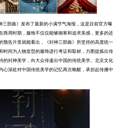
神三部曲》发布
了最新的
小满节气海报，这是目前
官方
曝
在商周时期，服饰不仅仅
能够
御寒
和追求美感
，更多的
还
的
预告片
里就
能看出，《封神三部曲》所坚持的高度统一
和
时间为人物造型的服饰
进行
考证
和
取材，力图提炼
出
传
特的封神美学，
向大众
传递
出
中国
的
传统美学
。北京文化
内心
深处对中国
传统
美学的记忆
再次唤醒
，
承担起传播中