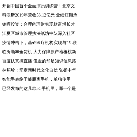
开创中国首个全面演员训练营！北京文
化或将再发爆款！
科沃斯2019年营收53.12亿元 业绩短期承
压 战略调整成效显著
铭晖投资：合理的理财实现财富增长才
是王道
江夏区城市管理执法纸坊中队深入社区
开展五四青年节宣传活动
疫情冲击下，基础医疗机构实现与“互联
网+医疗”平台相结合
临沂顺丰全货机 大力保障原产地樱桃新
鲜直达
百度认真搞直播 但走的却是知识信息路
线
林筠珍：坚定新时代文化自信 弘扬中华
传统文化
智能手表终于能脱离手机，单独使用
了！
已经发布的这几款5G手机里，哪一个是
你喜欢的？