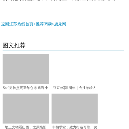
返回江苏热线首页>推荐阅读>
旗龙网
图文推荐
Soul男孩点亮童年心愿 逃课小
豆豆兼职1周年｜专注年轻人
子终成海外学霸博
灵活用工，只为TA“做
地上文物看山西，太原纯阳
丰柚学堂：致力打造可靠、实