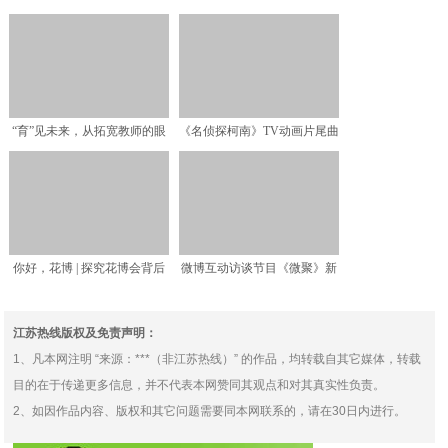
宫“变身”山西古建筑博物
用的财商教育
“育”见未来，从拓宽教师的眼
《名侦探柯南》TV动画片尾曲
界开始——2021
中日文合作版上线 腾
你好，花博 | 探究花博会背后
微博互动访谈节目《微聚》新
的“云端”力量！
一期上线，定位专家顾均
江苏热线版权及免责声明：
1、凡本网注明 “来源：***（非江苏热线）” 的作品，均转载自其它媒体，转载
目的在于传递更多信息，并不代表本网赞同其观点和对其真实性负责。
2、如因作品内容、版权和其它问题需要同本网联系的，请在30日内进行。