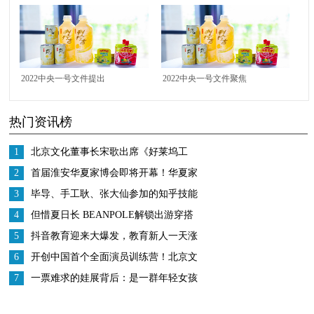
认知度领跑行业
业分析2021》发布，百
合佳缘品牌认知度、用
户满意度领跑行业
2022中央一号文件提出
2022中央一号文件聚焦
全面推进乡村振兴，广
乡村振兴，广药集团为
热门资讯榜
药集团谱写乡村振兴新
乡村振兴画卷添新亮色
篇章
1
北京文化董事长宋歌出席《好莱坞工
匠》中美影视分享会， 助力中国电影发
2
首届淮安华夏家博会即将开幕！华夏家
展
博会百城计划进度过半！
3
毕导、手工耿、张大仙参加的知乎技能
研究所是什么？
4
但惜夏日长 BEANPOLE解锁出游穿搭
5
抖音教育迎来大爆发，教育新人一天涨
粉200万
6
开创中国首个全面演员训练营！北京文
化或将再发爆款！
7
一票难求的娃展背后：是一群年轻女孩
从追星到创业的蝶变