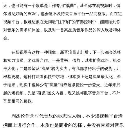
天，也可能有一个歌单是工作专用
“战曲”，甚至你在刷视频时，偶
尔遇见好听的
BGM
，也会迫不及待去音乐平台一品完整版。而在短
视频平台，很难想象在无间歇
“往下刷”的节奏控制中，能照顾到你
对音乐的需求和体验，以及对一首高品质音乐作品的深入欣赏和体
会。
在影视圈有这样一种现象：新晋流量走红后，下一步都会选择
和实力演员、老戏骨合作。一是背书、借势，以求扩宽戏路，机会
最大化；二是希望从
“流量”转为实力，有几部拿得出手的硬货，让
根基更稳。这种打法看似快中求稳，但本质上还是流量最大化，至
于结果，现实中也鲜少有“流量”能靠这条捷径一步登天。近年来兴
起的短视频，先是“碰瓷”图文内容，现又挑衅数字音乐平台，不外
乎是相同的路数。
周杰伦作为时代音乐的标志性人物，不少短视频平台蜂
拥而上进行合作，本质也是商业的选择，并没有带着对音乐