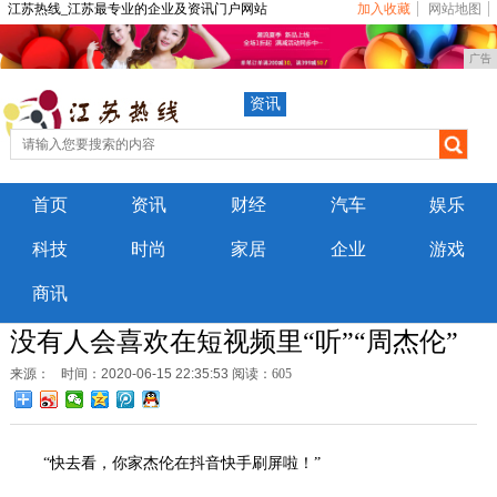
江苏热线_江苏最专业的企业及资讯门户网站
加入收藏
网站地图
广告
资讯
首页
资讯
财经
汽车
娱乐
科技
时尚
家居
企业
游戏
商讯
没有人会喜欢在短视频里“听”“周杰伦”
来源：
时间：2020-06-15 22:35:53
阅读：605
“快去看，你家杰伦在抖音快手刷屏啦！”