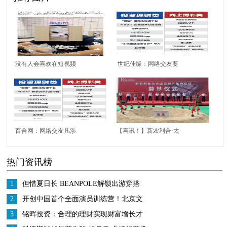
没有人会喜欢在短视频
世纪佳缘：网络交友要
里“听”“周杰伦”
谨慎，保持清醒最重要
百合网：网络交友凡涉
【喜讯！】新农利合·太
及金钱往来一定要提高
行山农博园开工奠基仪
热门资讯榜
警惕
式顺利举行
1
但惜夏日长 BEANPOLE解锁出游穿搭
2
开创中国首个全面演员训练营！北京文
化或将再发爆款！
3
铭晖投资：合理的理财实现财富增长才
是王道