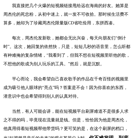
我直接把几个火爆的短视频链接甩给远在海南的好友。她算是
周杰伦的死忠粉，从初中迷上，就一发不可收拾。那时候生活费不
算多，她却为了珍藏周杰伦限量版
CD省吃俭用，东拼西凑。
每次，周杰伦发新歌，她都会无比兴奋，每天向朋友们
“倒计
时”。这次，她回复的依然快，只是，短短几秒的语音里，怎么听都
有种难掩的复杂情绪，“我看到了，但我不想在短视频里听他的歌，
不想他的歌成为别人玩乐的工具。”然后，就是沉默。
平心而论，我会希望自己喜欢歌手的作品在千奇百怪的视频里
成为吸引他人眼球的
“亮点”吗？答案是不会！因为你喜欢的东西，
潜意识中也会希望得到别人的认真对待。
当然，有人可能会讲，能在短视频平台刷屏难道不是很多人求
之不得的吗，毕竟现在流量就是钱。但是，恰恰因为他是周杰伦，
他真用得着短视频帮他带货吗？更可笑的是，在这个刷屏的档口，
你不难发现，到底