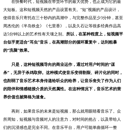
在快餐时代，短视频在带货环节的最大优势，也正成为它的最
大短板。这和短视频天然的产品设置有关。
“短”视频的产品设计，
使得音乐只寄托在三十秒内的高潮中，与完整作品至少3分钟，甚至
周杰伦的《半岛铁盒》《七里香》，以及久石让等很多经典作品高
达5分钟以上的艺术性有天壤之别。
所以，在某种程度上，短视频平
台似乎更适合
“耳虫”音乐，在高潮部分的循环重复中，达到粗暴
的“洗脑”效果。
只是，这种短视频导向的商业运作，通过对用户时间的
“谋
杀”，无异于杀鸡取卵。这种模式使音乐变得割裂、碎片化的同时，
也削弱了音乐艺术本身传递给听众的给养，让音乐丧失了作为人们
的陪伴和情感链接介质的天然属性。在这种情况下，音乐艺术的营
养价值也被降格为速食。
再则，如果音乐的未来是短视频，那么就用眼睛看音乐了。众
所周知，短视频与音频对人的注意力，对时间的抢占，以及带给人
们的沉浸感也是完全不同。在音乐平台，用户可能单曲循环一整