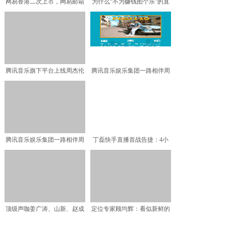
网易香港二次上市，网易邮箱
为什么“不为赚钱图个乐”的直
匠心23年诠释“热爱的
播反而爆了？丁磊是怎
腾讯音乐旗下平台上线周杰伦
腾讯音乐娱乐集团一路相伴周
单曲《Mojito》
杰伦 全新单曲《Moj
腾讯音乐娱乐集团一路相伴周
丁磊快手直播首战告捷：4小
杰伦 全新单曲《Moj
时带货破7200万元
顶级声咖姜广涛、山新、赵成
定位专家顾均辉：看似新鲜的
晨空降龙角散直播间
直播带货，打造差异化依