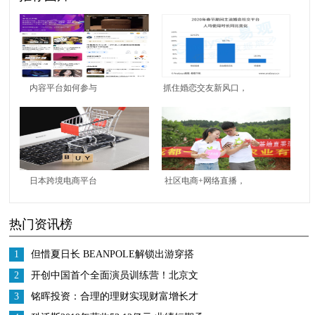
内容平台如何参与
抓住婚恋交友新风口，
618？知乎携专业用户
世纪佳缘全面布局视频
以“知识”带货
相亲
日本跨境电商平台
社区电商+网络直播，
Starday，降低出海门
十荟团打造扶贫新样本
热门资讯榜
槛，助力全民外贸
1
但惜夏日长 BEANPOLE解锁出游穿搭
2
开创中国首个全面演员训练营！北京文
化或将再发爆款！
3
铭晖投资：合理的理财实现财富增长才
是王道