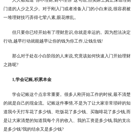
人人都知道
“你不理财,财不理你”这句话,但实际上真正深谙理财
门道的人少之又少。对于刚入门或者准备入门的小白来说,很容易被
一堆理财技巧弄得七荤八素,眼花缭乱。
但只要你已经开始有了理财意识
,你就是幸运的。因为想法决定
行动,越早行动就能越早让你的钱为你工作,让钱生钱!
那么对于处在小白阶段的人来说
,究竟该如何快速入门开始理财
之路呢?
1,学会记账,积累本金
学会记账这个点非常重要。很多人刚开始工作的时候
,最不清楚
的就是自己的现金流。记账这件事情,不是为了让大家非常琐碎的知
道我今天打车花了多少钱、吃饭花了多少钱、买咖啡花了多少钱,而
是让大家清楚的知道我每个月的收入、我的工资是多少钱,我的支出
是多少钱?我的结余又是多少钱?