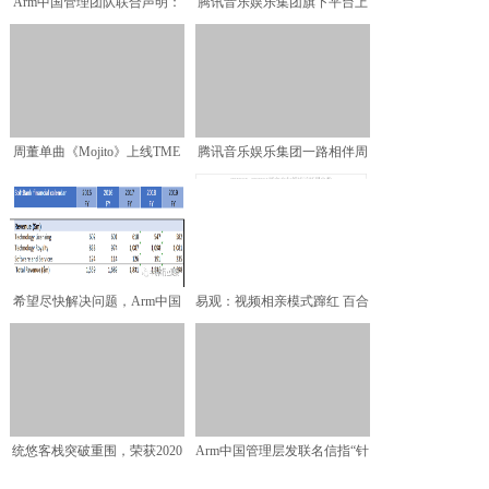
Arm中国管理团队联合声明：
腾讯音乐娱乐集团旗下平台上
挺CEO吴雄昂，继续
线周杰伦单曲《Moji
周董单曲《Mojito》上线TME
腾讯音乐娱乐集团一路相伴周
百万乐迷午夜
杰伦 全新单曲《Moj
希望尽快解决问题，Arm中国
易观：视频相亲模式蹿红 百合
管理层联合发声道出心
佳缘迎来发展新机遇
统悠客栈突破重围，荣获2020
Arm中国管理层发联名信指“针
年度徽州百佳精品民
对CEO个人指控莫