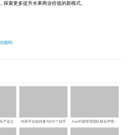
，探索更多提升水果商业价值的新模式。
线功能吗
乐产业之
内容平台如何参与618？知乎
Arm中国管理团队联合声明：
死胡同
携专业用户以“知识”
挺CEO吴雄昂，继续