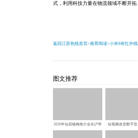
式，利用科技力量在物流领域不断开拓
返回江苏热线首页>推荐阅读>
小米8有红外
图文推荐
2020年仙居杨梅推介会在沪举
短视频改造数字音
行 顺丰驱动城乡农
路？这注定是条