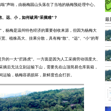
嗡”声响
，由杨梅园山头落在了当地的杨梅预处理中心。
散、远、小，如何破局“采摘难”？
最
金”，杨梅是温州特色经济的重要创收来源，但因为杨梅大
间距宽、植株高大、挂果分散，具有梅“散”、“
远
”、“
小
”的寄
提升的一大“拦路虎”。一方面是因为人工采摘劳动强度大、
采摘后无法立刻运输下山，需要先在山顶简易仓库装箱，
间运输，杨梅容易损坏，新鲜度也会打折。