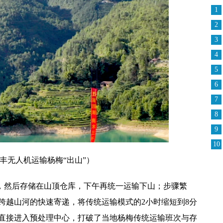
1
2
3
4
5
6
7
8
9
10
丰无人机运输杨梅“出山”）
，然后存储在山顶仓库，下午再统一运输下山；步骤繁
跨越山河的快速寄递，将传统运输模式的2小时缩短到8分
直接进入预处理中心，打破了当地杨梅传统运输班次与存