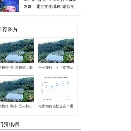
发展！北京文化堪称“爆款制
造机”
推荐图片
科技锁“鲜”新模式，顺
争分夺秒！为了提前两
丰用无人机采摘杨梅
小时，顺丰用无人机运
杨梅
杨梅搭“顺丰”无人机出
宅家如何轻松交友？世
山，顺丰开启科技助农
纪佳缘助力“云脱单”
门资讯榜
新操作