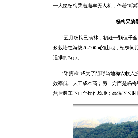
一大筐杨梅乘着顺丰无人机，
伴着“
嗡嗡
杨梅采摘
“五月杨梅已满林，初疑一颗值千
多栽培在海拔20-500m的山地，植株
递难的特点。
“采摘难”成为了阻碍当地梅农收入
效率低、人工成本高；另一方面是杨梅
然后装车下山至操作场地；高温下长时