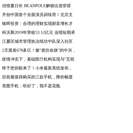
但惜夏日长 BEANPOLE解锁出游穿搭
开创中国首个全面演员训练营！北京文
化或将再发爆款！
铭晖投资：合理的理财实现财富增长才
是王道
科沃斯2019年营收53.12亿元 业绩短期承
压 战略调整成效显著
江夏区城市管理执法纸坊中队深入社区
开展五四青年节宣传活动
2天蒸发678多亿！被“扼住命脉”的中兴，
还能再次崛起吗？
疫情冲击下，基础医疗机构实现与“互联
网+医疗”平台相结合
终于把你盼来了！小米最新系统发布，
主题很漂亮！
目前最值得购买的三款手机，降价幅度
超大
美图手机：听好了，我不是花瓶