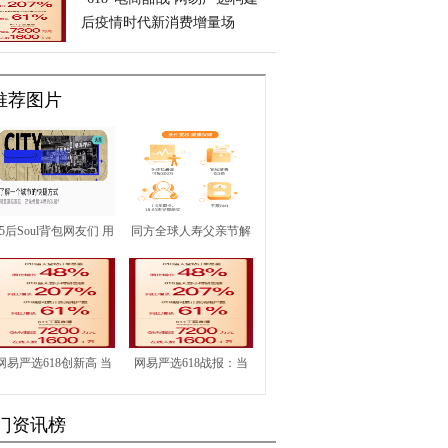
后疫情时代新消费增量场
推荐图片
95后Soul背包网友们 用
同方全球人寿父亲节解
自己的方式探索世界
密：如何做“不倒翁”爸
爸
网易严选618创新高 当
网易严选618战报：当
日全平台总订单量同比
日首小时销售额同比增
门资讯榜
上涨48%
长207%