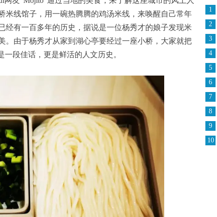
l网友“Mojito“通过当地的美食，来了解这座城市的风土人
1
桥米线馆子，用一碗热腾腾的鸡汤米线，来唤醒自己常年
2
已经有一百多年的历史，据说是一位杨秀才的娘子发现米
3
美。由于杨秀才从家到湖心亭要经过一座小桥，大家就把
4
仅是一段佳话，更是鲜活的人文历史。
5
6
7
8
9
10