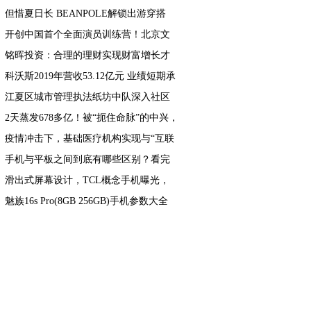
但惜夏日长 BEANPOLE解锁出游穿搭
开创中国首个全面演员训练营！北京文
化或将再发爆款！
铭晖投资：合理的理财实现财富增长才
是王道
科沃斯2019年营收53.12亿元 业绩短期承
压 战略调整成效显著
江夏区城市管理执法纸坊中队深入社区
开展五四青年节宣传活动
2天蒸发678多亿！被“扼住命脉”的中兴，
还能再次崛起吗？
疫情冲击下，基础医疗机构实现与“互联
网+医疗”平台相结合
手机与平板之间到底有哪些区别？看完
明白了
滑出式屏幕设计，TCL概念手机曝光，
网友：一款当餐桌使用的手机
魅族16s Pro(8GB 256GB)手机参数大全
+外观图片10张欣赏