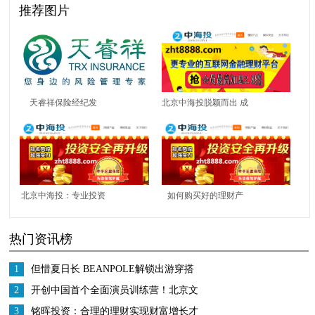
推荐图片
天睿祥保险经纪发
北京中海投脱颖而出 成
力“车辆延保”服务
为专业的理财投资平台
北京中海投：专业投资
如何购买好的理财产
理财平台，实现财富稳
品？北京中海投app谈
热门资讯榜
健增值
职场小白做理财投资
1
但惜夏日长 BEANPOLE解锁出游穿搭
2
开创中国首个全面演员训练营！北京文
化或将再发爆款！
3
铭晖投资：合理的理财实现财富增长才