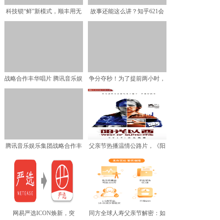
科技锁“鲜”新模式，顺丰用无
故事还能这么讲？知乎621会
人机采摘杨梅
员日打开反套路故事大
战略合作丰华唱片 腾讯音乐娱
争分夺秒！为了提前两小时，
乐集团唤醒华语流行音
顺丰用无人机运杨梅
腾讯音乐娱乐集团战略合作丰
父亲节热播温情公路片，《阳
华唱片 再现20年前“
光以西》欢喜首映APP
网易严选ICON焕新，突
同方全球人寿父亲节解密：如