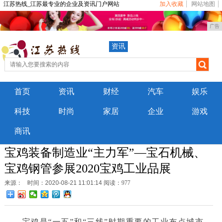
江苏热线_江苏最专业的企业及资讯门户网站
加入收藏
网站地图
广告
资讯
首页
资讯
财经
汽车
娱乐
科技
时尚
家居
企业
游戏
商讯
宝鸡装备制造业“主力军”—宝石机械、
宝鸡钢管参展2020宝鸡工业品展
来源：
时间：2020-08-21 11:01:14
阅读：977
宝鸡是
“一五”和“三线”时期重要的工业布点城市，