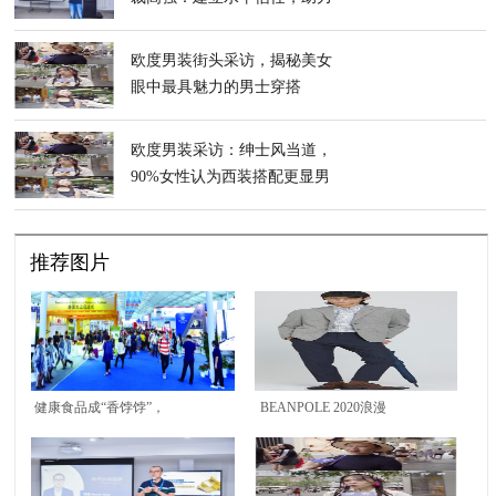
客户商业新增长
欧度男装街头采访，揭秘美女
眼中最具魅力的男士穿搭
欧度男装采访：绅士风当道，
90%女性认为西装搭配更显男
人气质
推荐图片
健康食品成“香饽饽”，
BEANPOLE 2020浪漫
青岛海洋健康食品展9
七夕 镌刻人生时光
月22-27日举行