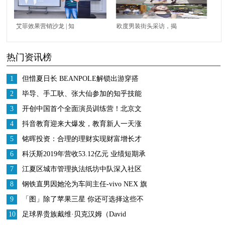
艾菲效果营销沙龙 | 知
欧度男装街头采访，揭
乎副总裁高强：建立水
秘美女眼中最具魅力的
热门资讯榜
平信任，助力客户商业
男士穿搭
新增长
1
但惜夏日长 BEANPOLE解锁出游穿搭
2
毕导、手工耿、张大仙参加的知乎技能
研究所是什么？
3
开创中国首个全面演员训练营！北京文
化或将再发爆款！
4
抖音教育迎来大爆发，教育新人一天涨
粉200万
5
铭晖投资：合理的理财实现财富增长才
是王道
6
科沃斯2019年营收53.12亿元 业绩短期承
压 战略调整成效显著
7
江夏区城市管理执法纸坊中队深入社区
开展五四青年节宣传活动
8
钢铁直男因她沦为车间主任-vivo NEX 旗
舰版评测
9
「图」除了苹果三星 你还可选择这些不
错的高端旗舰手机
10
足球界贵族戴维·贝克汉姆（David
Beckham）的时尚风格