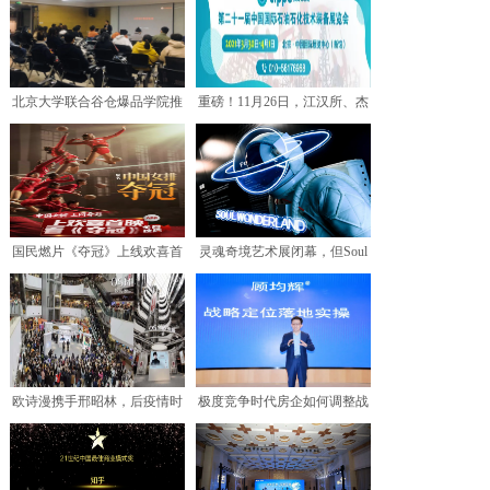
北京大学联合谷仓爆品学院推
重磅！11月26日，江汉所、杰
出《产品管理与设计》必
瑞两大连续管作业装
国民燃片《夺冠》上线欢喜首
灵魂奇境艺术展闭幕，但Soul
映APP全网独播，见证
的心灵关怀之旅才刚
欧诗漫携手邢昭林，后疫情时
极度竞争时代房企如何调整战
期强势助力渠道共振
略？定位专家顾均辉受邀