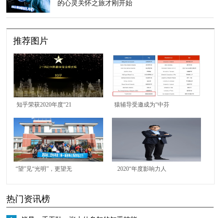
的心灵关怀之旅才刚开始
推荐图片
知乎荣获2020年度“21
猿辅导受邀成为“中芬
世纪中国最佳商业模式
联合学习创新研究
奖”
院”理事单位 是理事会
唯一在线教育公司
“望”见“光明”，更望无
2020“年度影响力人
却步
物”榜单揭晓 科沃斯董
热门资讯榜
事长钱东奇荣膺“年度
行业领军人物”