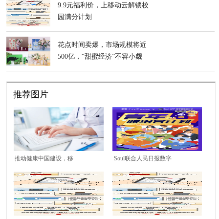
9.9元福利价，上移动云解锁校
园满分计划
花点时间卖爆，市场规模将近
500亿，“甜蜜经济”不容小觑
推荐图片
推动健康中国建设，移
Soul联合人民日报数字
动云在行动
传播发起“青年联络
官”计划 聆听行业先锋
心声 点燃筑梦激情