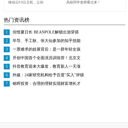
移动云9.9云主机，让你
高校同学老师看过来！
解锁更多校园潮流生活
上移动云领取校园云主
热门资讯榜
姿势
机专属特权啦~
1
但惜夏日长 BEANPOLE解锁出游穿搭
2
毕导、手工耿、张大仙参加的知乎技能
研究所是什么？
3
一票难求的娃展背后：是一群年轻女孩
从追星到创业的蝶变
4
开创中国首个全面演员训练营！北京文
化或将再发爆款！
5
抖音教育迎来大爆发，教育新人一天涨
粉200万
6
外媒：24家研究机构给予百度“买入”评级
多家对冲基金增持股份
7
铭晖投资：合理的理财实现财富增长才
是王道