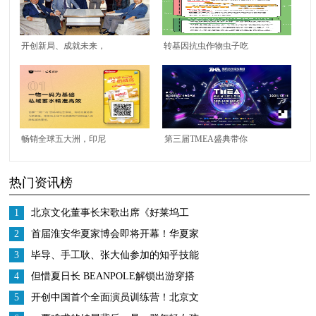
开创新局、成就未来，
转基因抗虫作物虫子吃
信永中和加速国际化
了会死，人吃了会不会
有事？
畅销全球五大洲，印尼
第三届TMEA盛典带你
这款威化饼干的私域玩
沉浸式圆梦，周杰伦、
热门资讯榜
法可以学！
五月天献年度首唱
1
北京文化董事长宋歌出席《好莱坞工
匠》中美影视分享会， 助力中国电影发
2
首届淮安华夏家博会即将开幕！华夏家
展
博会百城计划进度过半！
3
毕导、手工耿、张大仙参加的知乎技能
研究所是什么？
4
但惜夏日长 BEANPOLE解锁出游穿搭
5
开创中国首个全面演员训练营！北京文
化或将再发爆款！