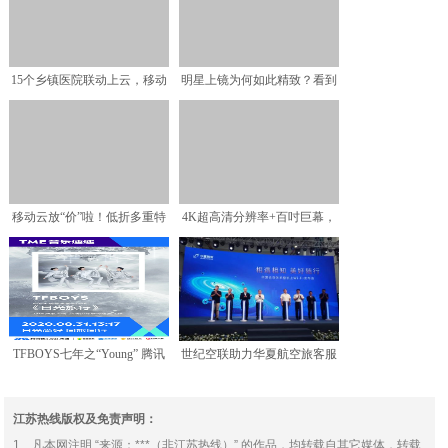
15个乡镇医院联动上云，移动
明星上镜为何如此精致？看到
云助力革命老区迎来智
杨颖涂口红的手法后，网
移动云放“价”啦！低折多重特
4K超高清分辨率+百吋巨幕，
惠我们安排上了！
长虹激光电视D7U正
TFBOYS七年之“Young” 腾讯
世纪空联助力华夏航空旅客服
音乐娱乐集
务升级 国内支线客机首
江苏热线版权及免责声明：
1、凡本网注明 “来源：***（非江苏热线）” 的作品，均转载自其它媒体，转载