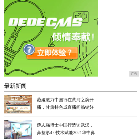
广告
最新新闻
薇娅魅力中国行在黄河之滨开
播，甘肃特色成直播间畅销好
物，引导销售额超1823万元
薛志强博士中国行造访武汉，
鼻整形4.0技术赋能2021华中鼻