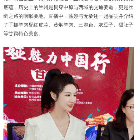
底蕴，历史上的兰州是贯穿中原与西域的交通要道，更是丝
绸之路的咽喉要地。直播中，薇娅与无龄还一起品尝并介绍
了手抓羊肉配红皮蒜、黄焖羊肉、三泡台、灰豆子、甜胚子
等甘肃特色美食。