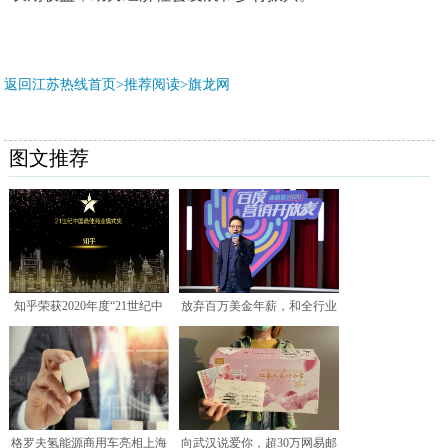
返回江苏热线首页>推荐阅读>
旗龙网
图文推荐
知乎荣获2020年度“21世纪中
放弃百万美金年薪，和全行业
国最佳商业模式奖
对着干，定位专家顾均辉
格罗夫氢能源商用车亮相上海
向武汉说爱你，超30万网易邮