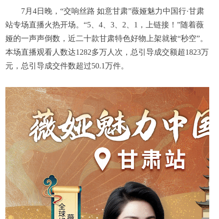
7月4日晚，“交响丝路 如意甘肃”薇娅魅力中国行·甘肃
站专场直播火热开场。“5、4、3、2、1，上链接！”随着薇
娅的一声声倒数，近二十款甘肃特色好物上架就被“秒空”。
本场直播观看人数达1282多万人次，总引导成交额超1823万
元，总引导成交件数超过50.1万件。