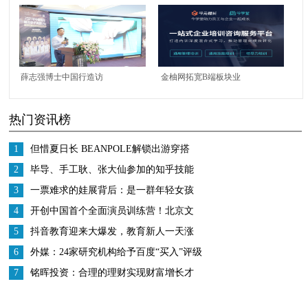
之滨开播，甘肃特色成
援产业博览会9月8-10日
直播间畅销好物，引导
举办
销售额超1823万元
薛志强博士中国行造访
金柚网拓宽B端板块业
武汉，鼻整形4.0技术赋
务，成立“今元橙长”正
热门资讯榜
能2021华中鼻整形精英
式踏足企业培训领域
学术高峰论坛
1
但惜夏日长 BEANPOLE解锁出游穿搭
2
毕导、手工耿、张大仙参加的知乎技能
研究所是什么？
3
一票难求的娃展背后：是一群年轻女孩
从追星到创业的蝶变
4
开创中国首个全面演员训练营！北京文
化或将再发爆款！
5
抖音教育迎来大爆发，教育新人一天涨
粉200万
6
外媒：24家研究机构给予百度“买入”评级
多家对冲基金增持股份
7
铭晖投资：合理的理财实现财富增长才
是王道