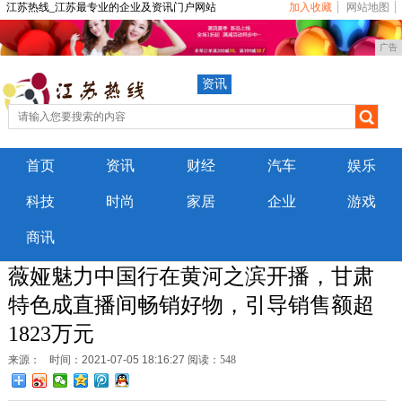
江苏热线_江苏最专业的企业及资讯门户网站
加入收藏
网站地图
广告
资讯
首页
资讯
财经
汽车
娱乐
科技
时尚
家居
企业
游戏
商讯
薇娅魅力中国行在黄河之滨开播，甘肃
特色成直播间畅销好物，引导销售额超
1823万元
来源：
时间：2021-07-05 18:16:27
阅读：548