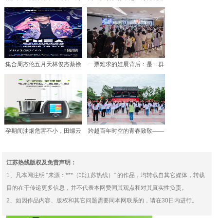
车展，早期投资人凯龙股
箱用户送爱心祝福
集合周杰伦五月天林俊杰蔡徐
一票难求的娃展背后：是一群
坤周深等超强阵容的超级
年轻女孩从追星到创业的
孕期闻油烟危害不小，田螺云
跨越百年时空的青春致敬——
厨无油烟技术成解决之法
一堂南湖之畔的沉浸式党
江苏热线版权及免责声明：
1、凡本网注明 “来源：***（非江苏热线）” 的作品，均转载自其它媒体，转载
目的在于传递更多信息，并不代表本网赞同其观点和对其真实性负责。
2、如因作品内容、版权和其它问题需要同本网联系的，请在30日内进行。