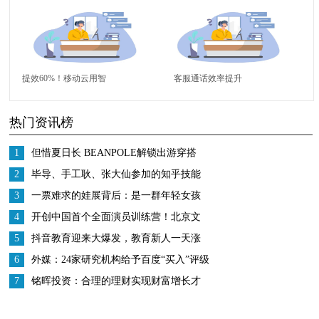
升，田螺云厨以AI力量
万？理财大佬都推荐：
开启健康生活
结构性存款、打新基金
提效60%！移动云用智
客服通话效率提升
能化技术为企业“服务
60%！移动云智能语
热门资讯榜
赋能”！
音“黑科技”备受行业好
评！
1
但惜夏日长 BEANPOLE解锁出游穿搭
2
毕导、手工耿、张大仙参加的知乎技能
研究所是什么？
3
一票难求的娃展背后：是一群年轻女孩
从追星到创业的蝶变
4
开创中国首个全面演员训练营！北京文
化或将再发爆款！
5
抖音教育迎来大爆发，教育新人一天涨
粉200万
6
外媒：24家研究机构给予百度“买入”评级
多家对冲基金增持股份
7
铭晖投资：合理的理财实现财富增长才
是王道