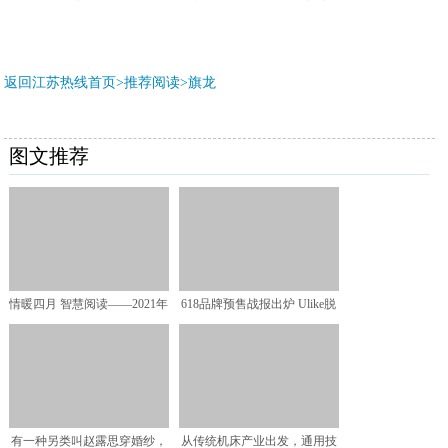
返回江苏热线首页>推荐阅读>
旗龙
图文推荐
情暖四月 智慧阅读——2021年
618品牌预售战报出炉 Ulike脱
度“智慧女性 智
毛仪夺得天猫
有一种另类叫赵露思穿婚纱，
从传统机床产业出发，通用技