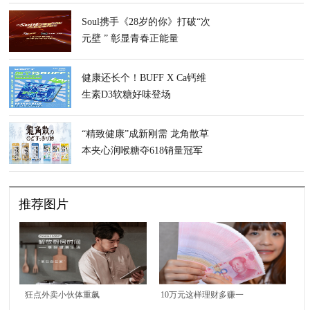
Soul携手《28岁的你》打破“次
元壁 ” 彰显青春正能量
健康还长个！BUFF X Ca钙维
生素D3软糖好味登场
“精致健康”成新刚需 龙角散草
本夹心润喉糖夺618销量冠军
推荐图片
狂点外卖小伙体重飙
10万元这样理财多赚一