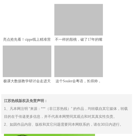
别人都长到拖地走，她的
术集团在乌镇全面融入“
亮点抢先看！cippe线上精准营
不一样的殷桃，破了17年的嘴
销推介会——连续
巴，终于治好了，网友
极课大数据教学研讨会走进天
这个Souler会粤语，长得帅，
津紫云中学：让精准教学
在Soul“教书
江苏热线版权及免责声明：
1、凡本网注明 “来源：***（非江苏热线）” 的作品，均转载自其它媒体，转载
目的在于传递更多信息，并不代表本网赞同其观点和对其真实性负责。
2、如因作品内容、版权和其它问题需要同本网联系的，请在30日内进行。