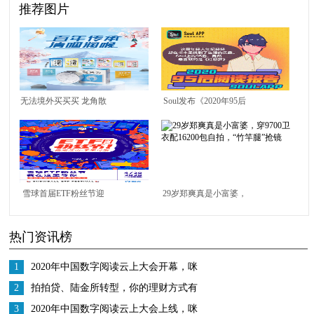
推荐图片
无法境外买买买 龙角散
Soul发布《2020年95后
等日本爆品成网购宠儿
阅读报告》 95后竟然最
爱《红楼梦》
雪球首届ETF粉丝节迎
29岁郑爽真是小富婆，
开门红 厚积薄发未来可
穿9700卫衣配16200包
热门资讯榜
期
自拍，“竹竿腿”抢镜
1
2020年中国数字阅读云上大会开幕，咪
咕咖啡加快布局“咖啡+阅读”沉浸式体验
2
拍拍贷、陆金所转型，你的理财方式有
所转变吗？
3
2020年中国数字阅读云上大会上线，咪