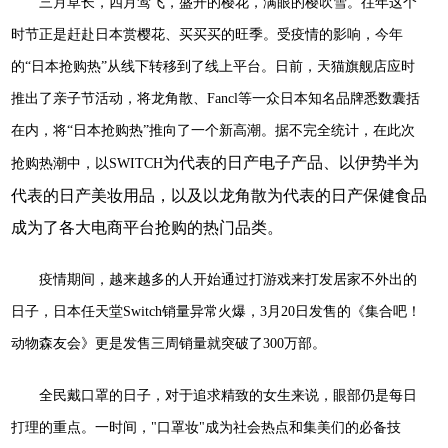
三月草长，四月莺飞，盛开的樱花，满眼的樱吹雪。往年这个
时节正是赶赴日本赏樱花、买买买的旺季。受疫情的影响，今年
的“日本抢购热”从线下转移到了线上平台。日前，天猫旗舰店应时
推出了亲子节活动，将龙角散、F
ancl
等一众日本知名品牌悉数囊括
在内，将“日本抢购热”推向了一个新高潮。据不完全统计，在此次
为代表的日产电子产品、以伊势半为
抢购热潮中，以S
WITCH
代表的日产美妆用品，以及以龙角散为代表的日产保健食品
成为了各大电商平台抢购的热门品类。
疫情期间，越来越多的人开始通过打游戏来打发居家不外出的
日子，日本任天堂Switch销量异常火爆，3月20日发售的《集合吧！
动物森友会》更是发售三周销量就突破了300万部。
全民戴口罩的日子，对于追求精致的女生来说，眼部仍是每日
打理的重点。一时间，"口罩妆"成为社会热点和集美们的必备技