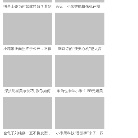
明星上镜为何如此精致？看到
99元！小米智能摄像机评测：
杨颖涂口红的手法后，网
IP65级防尘防水设
小糯米正面照终于公开，不像
刘诗诗的“变美心机”也太高
爸爸妈妈像爷爷，网友：
明，值得出本秘籍圈内女
深扒明星美妆技巧, 教你如何
华为也来学小米？199元媲美
隐藏眼影又超显眼睛大
千元高端，网友：这性
金龟子刘纯燕一直不换发型，
小米黑科技“香蕉棒”来了！四