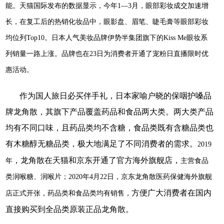
能。天猫国际发布的数据显示，今年1—3月，眼部彩妆成交加速增
长，在复工后的热销化妆品中，眼影盘、眉笔、睫毛膏等眼部彩妆
均位列Top10。日本人气美妆品牌伊势半集团旗下的Kiss Me眼妆系
列销量一路上涨。品牌也在23日为消费者开通了宠粉日直播限时优
惠活动。
作为国人旅日必买伴手礼，日本家喻户晓的保咽护嗓品
牌龙角散，其旗下产品覆盖药品和食品两大类。两大类产品
均有不同口味，且药品类均不含糖，食品类既有含糖品类也
有木糖醇无糖品类，极大地满足了不同消费者的需求。
2019
，龙角散在天猫和京东开通了官方海外旗舰店
，
年
主营食品
类润喉糖、润喉片；2020年4月22日，京东龙角散医药保健海外旗舰
方便广大消费者在国内
店正式开张，药品类和食品类均有销售，
直接购买到
全品类
原装正品龙角散。