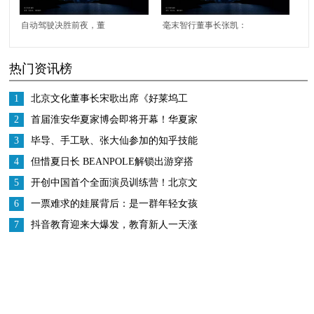
自动驾驶决胜前夜，董
毫末智行董事长张凯：
事长张凯率毫末一线迎
2022年将是自动驾驶下
热门资讯榜
击
半场的开局之年
1
北京文化董事长宋歌出席《好莱坞工
匠》中美影视分享会， 助力中国电影发
2
首届淮安华夏家博会即将开幕！华夏家
展
博会百城计划进度过半！
3
毕导、手工耿、张大仙参加的知乎技能
研究所是什么？
4
但惜夏日长 BEANPOLE解锁出游穿搭
5
开创中国首个全面演员训练营！北京文
化或将再发爆款！
6
一票难求的娃展背后：是一群年轻女孩
从追星到创业的蝶变
7
抖音教育迎来大爆发，教育新人一天涨
粉200万