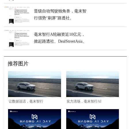
DealStreetAsia、Global
Times、CHEVPOST等海外核
晋级自动驾驶独角兽，毫末智
心媒体争相报道
行强势“刷屏”路透社、
DealStreetAsia、Global
Times、CHEVPOST等各大海
毫末智行A轮融资近10亿元，
外媒体
掀起路透社、DealStreetAsia、
Global Times、CHEVPOST等
海外核心媒体报道浪潮
推荐图片
让数据说话，毫末智行
实力清场，毫末智行AI
AI DAY公布2021六项
DAY宣布的“六项第
第一
一”包含哪些硬货