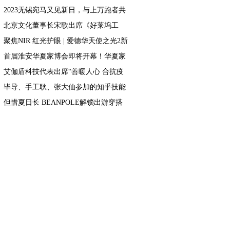
填报工作
2023无锡宛马又见新日，与上万跑者共
赴42.195公里的热爱
北京文化董事长宋歌出席《好莱坞工
匠》中美影视分享会， 助力中国电影发
聚焦NIR 红光护眼 | 爱德华天使之光2新
展
品上市发布会圆满结束
首届淮安华夏家博会即将开幕！华夏家
博会百城计划进度过半！
艾伽盾科技代表出席“善暖人心 合抗疫
情”捐赠仪式
毕导、手工耿、张大仙参加的知乎技能
研究所是什么？
但惜夏日长 BEANPOLE解锁出游穿搭