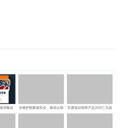
场消毒设
全栈护航数据安全，移动云助
百度知识矩阵产品2020三大战
新标准！
力数字经济健康发展
略：视频化、人格化