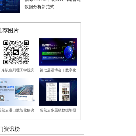
数据分析新范式
推荐图片
广东以色列理工学院亮
第七届进博会｜数字化
相深圳高交会，携多项
浪潮下的人力资源革
绿色科技成果助力产业
新，金柚网提升企业管
升级
理效能
袋鼠云港口数智化解决
袋鼠云多层级数据填报
方案发布，数智引领，
与报送平台TableFill：
门资讯榜
加速“智变”
一天搞定1000人的数据