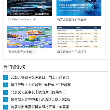
3E | See The Future · AI
高交会低空经济展直播
Glasses： 高交会首设
探企展商招募，等你上
AI眼镜专区，大湾区吹
场！
响视觉交互革命集结号
安心购彩守护小镇“好
南安普顿大学正式认可
事正发生”，解锁公益
Oxford ELLT，ELLT考
热门资讯榜
新体验
试及PSE课程同步获认
证，多元路径助力赴英
1
2023无锡宛马又见新日，与上万跑者共
求学
赴42.195公里的热爱
2
镇江开野！北京越野 “你行你上” 野超赛
燃爆江苏
3
北京文化董事长宋歌出席《好莱坞工
匠》中美影视分享会， 助力中国电影发
4
聚焦NIR 红光护眼 | 爱德华天使之光2新
展
品上市发布会圆满结束
5
首届淮安华夏家博会即将开幕！华夏家