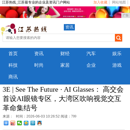
江苏热线_江苏最专业的企业及资讯门户网站
加入收藏
网站地图
广告
资讯
首页
资讯
财经
汽车
娱乐
科技
时尚
家居
企业
游戏
商讯
3E | See The Future · AI Glasses： 高交会
首设AI眼镜专区，大湾区吹响视觉交互
革命集结号
来源：
时间：2026-06-03 10:26:52
阅读：799