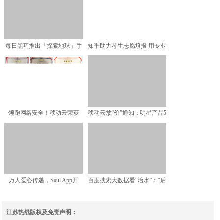
每日黑巧推出「探索地球」手
知乎助力考生志愿填报 用专业
工限定黑巧克力礼盒 在
内容提供可靠参考
领跑网络安全！移动云荣获
移动云放“价”通知：明星产品5
2021年中国工业互联网
折起，省就是了！
万人爱心传递，Soul App开
百度搜索大数据看“治水”：“后
展“朋友，请吃饭
浪”关注“海绵城市
江苏热线版权及免责声明：