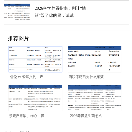
2026科学养胃指南：别让“情
绪”毁了你的胃，试试
InnerHealth 无忧益生菌
推荐图片
雪伦 vs 爱慕义乳：产
四联停药后为什么频繁
品体系与服务体验对比
反弹？别总靠西药治标
不治本，试试
InnerHealth无忧益生菌
重建胃内微生态
频繁反胃酸、烧心、胃
2026养胃益生菌怎么
部不适日常怎么调理？
选？看懂成分的高性价