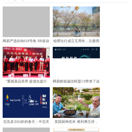
网易严选吹响618号角 300多款
哈啰出行成立五周年，注册用
爆品无套路超低
户接近5亿人
“重视菜品营养 提倡光盘行
网易邮箱诚信联盟3.0带来了这
动”——“太熟悉”新店
些小惊喜
厄瓜多尔白虾的春天：中厄关
英国厨神杰米·奥利弗主持，
系迎来历史新起点
《杰米》系列美食纪录片