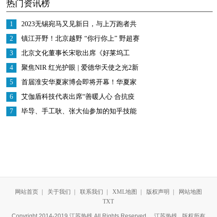
热门资讯榜
别再陷入边坏边修的误
比选择--InnerHealth无忧
区，试试InnerHealth无
益生菌
1
2023无锡宛马又见新日，与上万跑者共
忧益生菌
赴42.195公里的热爱
2
镇江开野！北京越野 “你行你上” 野超赛
燃爆江苏
3
北京文化董事长宋歌出席《好莱坞工
匠》中美影视分享会， 助力中国电影发
4
聚焦NIR 红光护眼 | 爱德华天使之光2新
展
品上市发布会圆满结束
5
首届淮安华夏家博会即将开幕！华夏家
博会百城计划进度过半！
6
艾伽盾科技代表出席“善暖人心 合抗疫
情”捐赠仪式
7
毕导、手工耿、张大仙参加的知乎技能
研究所是什么？
网站首页
|
关于我们
|
联系我们
|
XML地图
|
版权声明
|
网站地图
TXT
Copyright 2014-2019 江苏热线 All Rights Reserved
江苏热线
版权所有