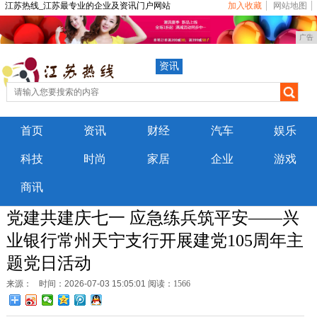
江苏热线_江苏最专业的企业及资讯门户网站
加入收藏
网站地图
广告
资讯
首页
资讯
财经
汽车
娱乐
科技
时尚
家居
企业
游戏
商讯
党建共建庆七一 应急练兵筑平安——兴
业银行常州天宁支行开展建党105周年主
题党日活动
来源：
时间：2026-07-03 15:05:01
阅读：1566