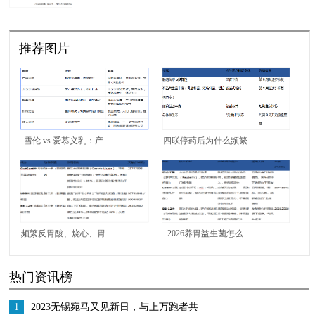
InnerHealth 无忧益生菌
推荐图片
雪伦 vs 爱慕义乳：产
四联停药后为什么频繁
品体系与服务体验对比
反弹？别总靠西药治标
不治本，试试
InnerHealth无忧益生菌
重建胃内微生态
频繁反胃酸、烧心、胃
2026养胃益生菌怎么
部不适日常怎么调理？
选？看懂成分的高性价
热门资讯榜
别再陷入边坏边修的误
比选择--InnerHealth无忧
区，试试InnerHealth无
益生菌
1
2023无锡宛马又见新日，与上万跑者共