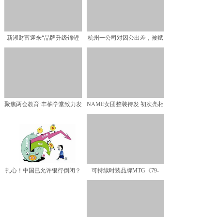
新湖财富迎来“品牌升级锦鲤
杭州一公司对因公出差，被赋
狂欢月”，“安全”成品
黄码员工给予特殊补贴
聚焦两会教育·丰柚学堂致力发
NAME女团整装待发 初次亮相
展更高质量的教学服务
第三届TMEA盛典
扎心！中国已允许银行倒闭？
可持续时装品牌MTG《79-
理财还得选余额宝、至臻
15》系列线上首秀