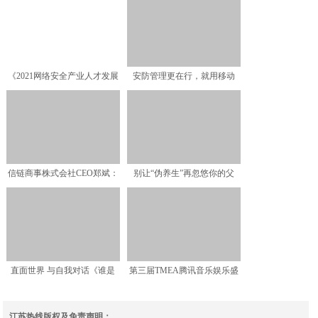
《2021网络安全产业人才发展
安防管理更在行，就用移动
报告》发布 安恒信
云“火瞳智慧通行”！
信链商事株式会社CEO郑斌：
别让“伪养生”再忽悠你的父
信链集团高新技术企业
母，田螺云厨AI烹饪机
直面世界 与自我对话《谁是
第三届TMEA腾讯音乐娱乐盛
TME宝藏制作人》首期
典正式官宣 用音乐
江苏热线版权及免责声明：