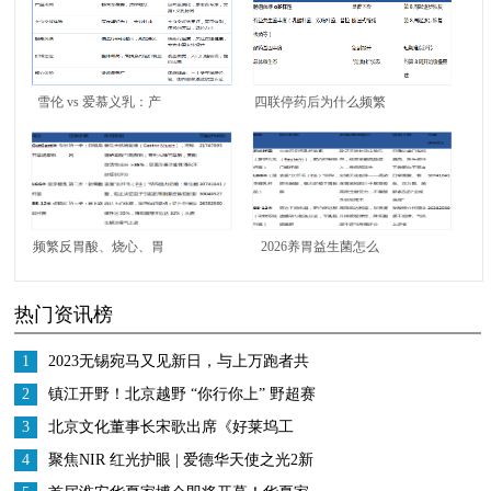
雪伦 vs 爱慕义乳：产
四联停药后为什么频繁
品体系与服务体验对比
反弹？别总靠西药治标
不治本，试试
InnerHealth无忧益生菌
重建胃内微生态
频繁反胃酸、烧心、胃
2026养胃益生菌怎么
部不适日常怎么调理？
选？看懂成分的高性价
热门资讯榜
别再陷入边坏边修的误
比选择--InnerHealth无忧
区，试试InnerHealth无
益生菌
1
2023无锡宛马又见新日，与上万跑者共
忧益生菌
赴42.195公里的热爱
2
镇江开野！北京越野 “你行你上” 野超赛
燃爆江苏
3
北京文化董事长宋歌出席《好莱坞工
匠》中美影视分享会， 助力中国电影发
4
聚焦NIR 红光护眼 | 爱德华天使之光2新
展
品上市发布会圆满结束