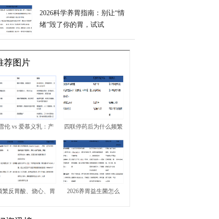
2026科学养胃指南：别让“情
绪”毁了你的胃，试试
InnerHealth 无忧益生菌
推荐图片
雪伦 vs 爱慕义乳：产
四联停药后为什么频繁
品体系与服务体验对比
反弹？别总靠西药治标
不治本，试试
InnerHealth无忧益生菌
重建胃内微生态
频繁反胃酸、烧心、胃
2026养胃益生菌怎么
部不适日常怎么调理？
选？看懂成分的高性价