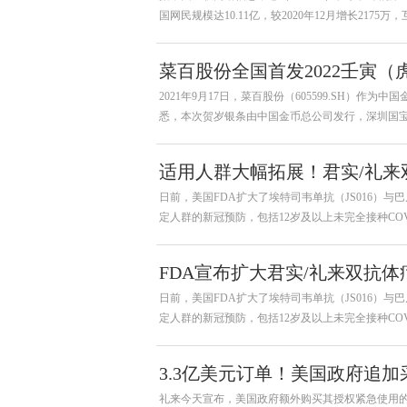
国网民规模达10.11亿，较2020年12月增长2175万
菜百股份全国首发2022壬寅（
2021年9月17日，菜百股份（605599.SH）作
悉，本次贺岁银条由中国金币总公司发行，深圳国
适用人群大幅拓展！君实/礼来
防
日前，美国FDA扩大了埃特司韦单抗（JS016）
定人群的新冠预防，包括12岁及以上未完全接种COV
FDA宣布扩大君实/礼来双抗
日前，美国FDA扩大了埃特司韦单抗（JS016）
定人群的新冠预防，包括12岁及以上未完全接种COV
3.3亿美元订单！美国政府追
礼来今天宣布，美国政府额外购买其授权紧急使用的中