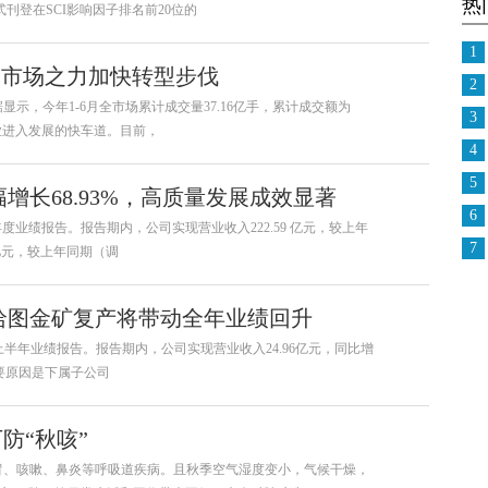
热
式刊登在SCI影响因子排名前20位的
1
本市场之力加快转型步伐
2
显示，今年1-6月全市场累计成交量37.16亿手，累计成交额为
3
%，行业进入发展的快车道。目前，
4
5
幅增长68.93%，高质量发展成效显著
6
年半年度业绩报告。报告期内，公司实现营业收入222.59 亿元，较上年
7
0亿元，较上年同期（调
哈图金矿复产将带动全年业绩回升
21年上半年业绩报告。报告期内，公司实现营业收入24.96亿元，同比增
，主要原因是下属子公司
防“秋咳”
冒、咳嗽、鼻炎等呼吸道疾病。且秋季空气湿度变小，气候干燥，