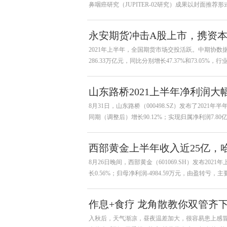
鼻咽癌研究（JUPITER-02研究）成果以封面推荐形
永安期货冲击A股上市，携资
2021年上半年，全国期货市场交投活跃。中期协数据
286.33万亿元，同比分别增长47.37%和73.05
山东路桥2021上半年净利润大
8月31日，山东路桥（000498.SZ）发布了2021
同期（调整后）增长90.12%；实现归属净利润7.8
西部黄金上半年收入近25亿，
8月26日晚间，西部黄金（601069.SH）发布20
长0.56%；归母净利润-4984.59万元，由盈转亏
作息+食疗 龙角散教你双管齐下
入秋后，天气渐凉，昼夜温差加大，很容易患上感