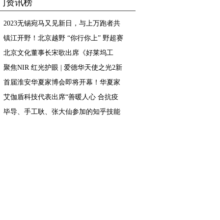
门资讯榜
别再陷入边坏边修的误
比选择--InnerHealth无忧
区，试试InnerHealth无
益生菌
2023无锡宛马又见新日，与上万跑者共
忧益生菌
赴42.195公里的热爱
镇江开野！北京越野 “你行你上” 野超赛
燃爆江苏
北京文化董事长宋歌出席《好莱坞工
匠》中美影视分享会， 助力中国电影发
聚焦NIR 红光护眼 | 爱德华天使之光2新
展
品上市发布会圆满结束
首届淮安华夏家博会即将开幕！华夏家
博会百城计划进度过半！
艾伽盾科技代表出席“善暖人心 合抗疫
情”捐赠仪式
毕导、手工耿、张大仙参加的知乎技能
研究所是什么？